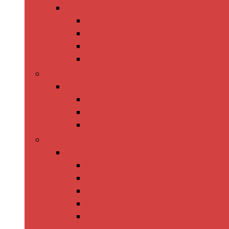
Lampen, gloei- and waarschuwingslamp
Gloeilampen
LED- and neonlampen
Ombouwsets koplamp and achterli
Waarschuwings- en noodverlichtin
Motor and motoronderdelen
Motor and motoronderdelen
Motorblokken
Koel- and verwarmingssystemen
Motoronderdelen
Filters
Filters
Luchtfilters
Oliefilters
Brandstoffilters
Koelvloeistoffilters
Transmissiefilters