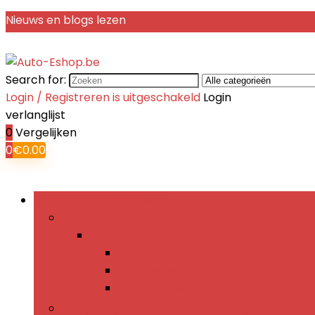
Nieuws en blogs lezen
Search for:
Login / Registreren is uitgeschakeld
Login
verlanglijst
0
Vergelijken
0
€
0.00
Bladeren door rubrieken
Accu’s & accessoires
Accu’s & accessoires
Autoaccu’s
Accutesters
Accuaccessoires
Lampen, gloei- and waarschuwingslampen