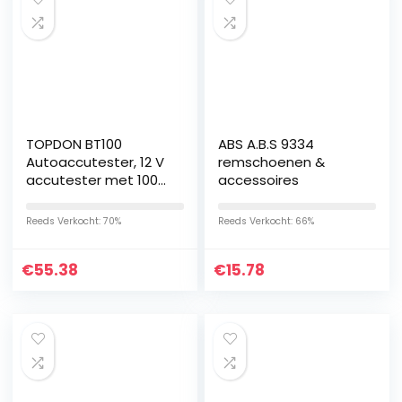
TOPDON BT100
ABS A.B.S 9334
Autoaccutester, 12 V
remschoenen &
accutester met 100-
accessoires
2000 CCA
batterijtest,
Reeds Verkocht: 70%
Reeds Verkocht: 66%
zwengeltest,
laadsysteem, test
€
55.38
€
15.78
voor auto…