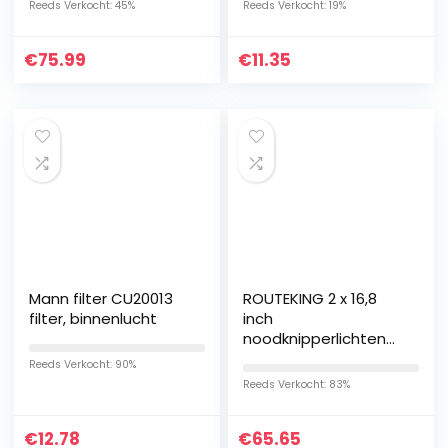
Reeds Verkocht: 45%
Reeds Verkocht: 19%
Rijden Mistlamp voor
Lange Vervanging
Offroad…
voor Benz
€
75.99
€
11.35
Mann filter CU20013
ROUTEKING 2 x 16,8
filter, binnenlucht
inch
noodknipperlichten
LED Traffic Advisor
Reeds Verkocht: 90%
lichtstrip
Reeds Verkocht: 83%
stroboscooplicht 32
LED 21 flitsmodellen…
€
12.78
€
65.65