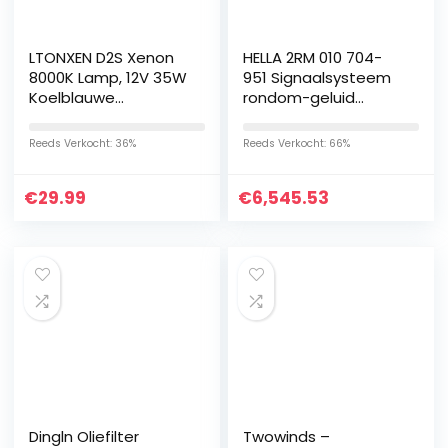
LTONXEN D2S Xenon
HELLA 2RM 010 704-
8000K Lamp, 12V 35W
951 Signaalsysteem
Koelblauwe
rondom-geluid
Autokoplamp HID
combi voor
Ontladingslamp
noodvoertuigen, LED,
Reeds Verkocht: 36%
Reeds Verkocht: 66%
Vervangingsset, 2
1400 mm lang, 12 V
Jaar Garantie. (2…
€
29.99
€
6,545.53
Dingln Oliefilter
Twowinds –