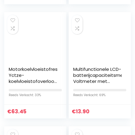
Motorkoelvloeistofreservoir,
Multifunctionele LCD-
Yctze-
batterijcapaciteitsmeter
koelvloeistofoverloopreservoir
Voltmeter met
Tankketel LR023080
temperatuurweergave
Vervanging voor Land
Spanningsmonitor(12V-
Reeds Verkocht: 33%
Reeds Verkocht: 69%
Rover Range…
Upgrade)
€
63.45
€
13.90