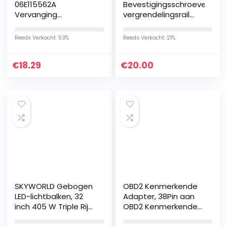
06E115562A
Bevestigingsschroeven
Vervanging
vergrendelingsrail
Beschikbare
multiflexboard
Accessoires For A4
ladingzekering
Reeds Verkocht: 53%
Reeds Verkocht: 21%
A5 A6 A7 A8 Q5 Q7
7e5883083a T5 T6
Viano (4)
€
18.29
€
20.00
SKYWORLD Gebogen
OBD2 Kenmerkende
LED-lichtbalken, 32
Adapter, 38Pin aan
inch 405 W Triple Rij
OBD2 Kenmerkende
Spot Flood Combo
Adapter Kabel ABS
Beam Off-road
Wearproof 28cm