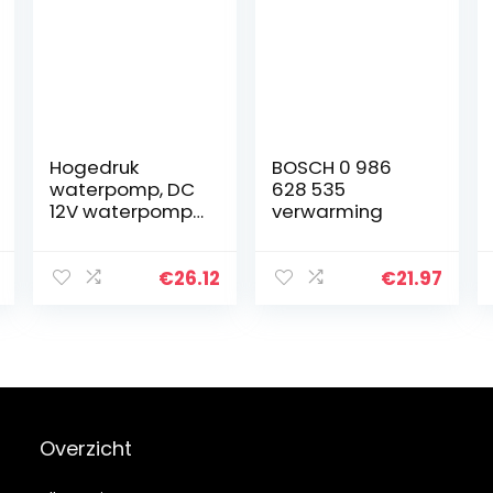
Hogedruk
BOSCH 0 986
waterpomp, DC
628 535
12V waterpomp
verwarming
Hogedruk 116Psi
Zelfaanzuigend
e caravan
€
26.12
€
21.97
kampeerboot
Overzicht