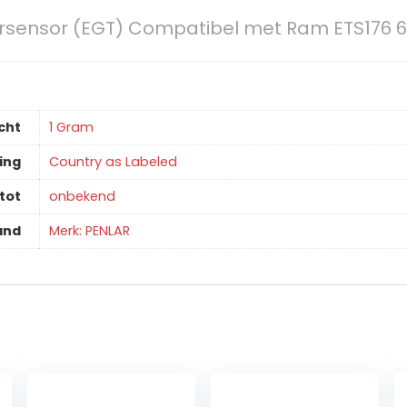
rsensor (EGT) Compatibel met Ram ETS176 
cht
‎1 Gram
ing
‎Country as Labeled
tot
‎onbekend
and
Merk: PENLAR