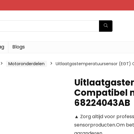
ag
Blogs
Motoronderdelen
Uitlaatgastemperatuursensor (EGT)
Uitlaatgaste
Compatibel 
68224043AB
▲ Zorg altijd voor profe
sensorproducten.Om betr
garanderen.