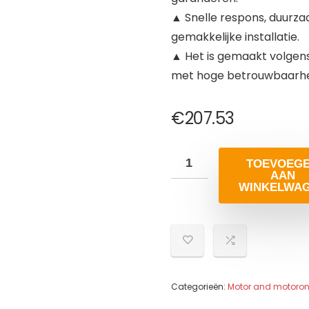
▲ Snelle respons, duurza
gemakkelijke installatie.
▲ Het is gemaakt volgens 
met hoge betrouwbaarhei
€
207.53
TOEVOEG
AAN
WINKELWA
Categorieën:
Motor and motoron