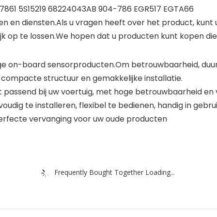
07861 5S15219 68224043AB 904-786 EGR517 EGTA66
n en diensten.Als u vragen heeft over het product, kunt 
jk op te lossen.We hopen dat u producten kunt kopen die 
dige on-board sensorproducten.Om betrouwbaarheid, duur
 compacte structuur en gemakkelijke installatie.
t passend bij uw voertuig, met hoge betrouwbaarheid en 
g te installeren, flexibel te bedienen, handig in gebrui
perfecte vervanging voor uw oude producten
Frequently Bought Together Loading...