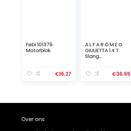
Febi 101379
A L F A R O M E O
Motorblok
GIULIETTA 1.4 T
Slang
MANICOTTO
INTERCOOLER
50517519-
€
16.27
€
36.65
50517520 –
50516204-
50521792 –
50530217-
50521790…
Over ons