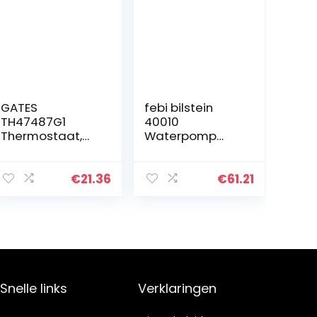
GATES
febi bilstein
TH47487G1
40010
Thermostaat,
Waterpomp
koelmiddel
met
afdichtingen, 1
stuk
€
21.36
€
61.21
Snelle links
Verklaringen