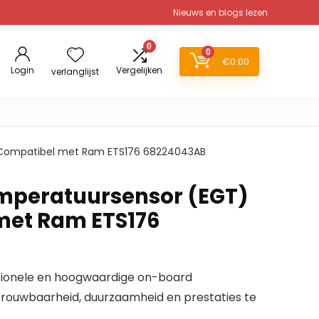
Nieuws en blogs lezen
0
0
€
0.00
Login
Vergelijken
verlanglijst
 Compatibel met Ram ETS176 68224043AB
mperatuursensor (EGT)
met Ram ETS176
ssionele en hoogwaardige on-board
ouwbaarheid, duurzaamheid en prestaties te