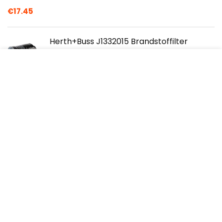
€
17.45
Herth+Buss J1332015 Brandstoffilter
€
10.90
Massale luchtstroomsensormeter
geschikt compatible with Volvo 850 C70
S70 V70 1275749 3507697 12757490
0281002195…
€
51.43
IONI ITX4L-BS / SLA4L-BS 12V 5Ah AGM
accu compatibel met YB4L-B / YTX4L-BS
verzegelde/onderhoudsvrije
scooteraccu…
€
54.89