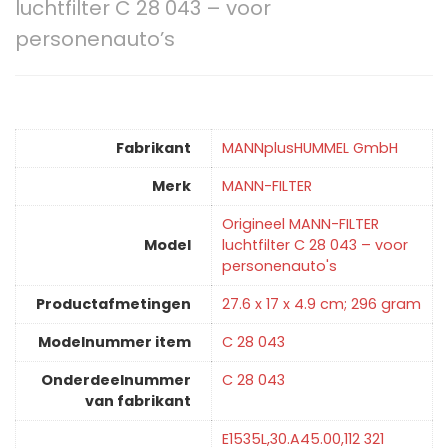
luchtfilter C 28 043 – voor
personenauto’s
Fabrikant
‎MANNplusHUMMEL GmbH
Merk
‎MANN-FILTER
‎Origineel MANN-FILTER
Model
luchtfilter C 28 043 – voor
personenauto's
Productafmetingen
‎27.6 x 17 x 4.9 cm; 296 gram
Modelnummer item
‎C 28 043
Onderdeelnummer
‎C 28 043
van fabrikant
‎E1535L,30.A45.00,112 321