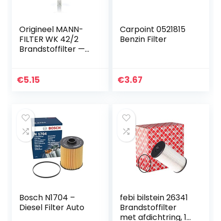
Origineel MANN-
Carpoint 0521815
FILTER WK 42/2
Benzin Filter
Brandstoffilter —
voor
personenauto’s
€
5.15
€
3.67
Bosch N1704 –
febi bilstein 26341
Diesel Filter Auto
Brandstoffilter
met afdichtring, 1