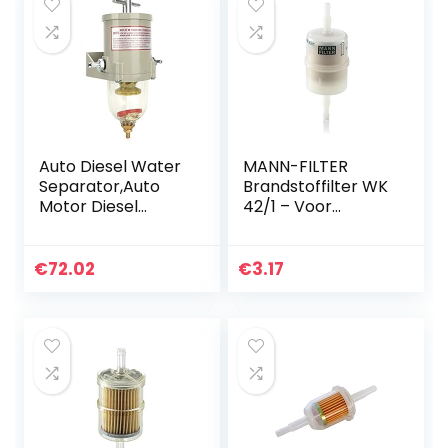
Auto Diesel Water
MANN-FILTER
Separator,Auto
Brandstoffilter WK
Motor Diesel
42/1 – Voor
Brandstoffilter
personenauto’s
Water Separator
Montage Met
€
72.02
€
3.17
Schroefpakking
500FG