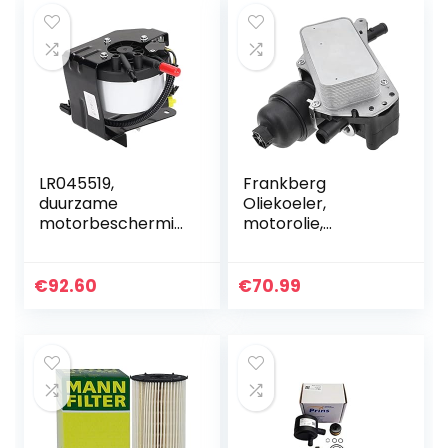
LR045519,
Frankberg
duurzame
Oliekoeler,
motorbeschermin
motorolie,
g Brandstoffilter
watergekoeld,
reparatie
compatibel met
Brandstoffilterhuis
Vito Qashqai X-
€
92.60
€
70.99
Trail Vivaro Espace
Fluence Scénic
Kadjar…