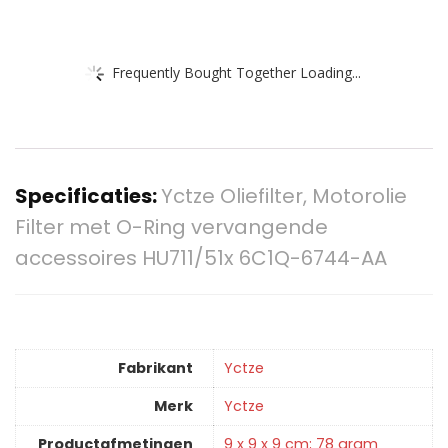
Frequently Bought Together Loading...
Specificaties:
Yctze Oliefilter, Motorolie
Filter met O-Ring vervangende
accessoires HU711/51x 6C1Q-6744-AA
Fabrikant
‎Yctze
Merk
‎Yctze
Productafmetingen
‎9 x 9 x 9 cm; 78 gram