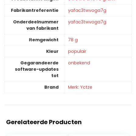
Fabrikantreferentie
‎yafac3twvoga7g
Onderdeelnummer
‎yafac3twvoga7g
van fabrikant
Itemgewicht
‎78 g
Kleur
‎populair
Gegarandeerde
‎onbekend
software-updates
tot
Brand
Merk: Yctze
Gerelateerde Producten