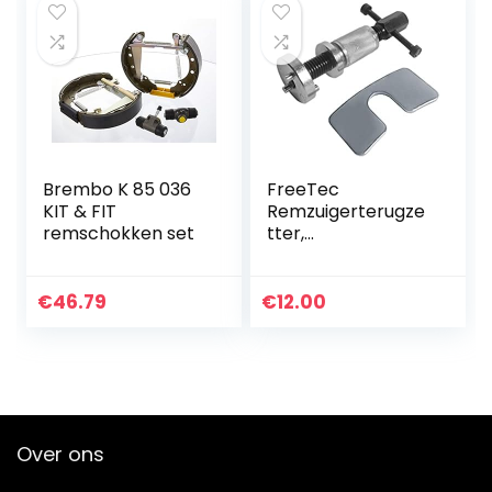
Brembo K 85 036
FreeTec
KIT & FIT
Remzuigerterugze
remschokken set
tter,
rechtsdraaiende
terugzetter voor
Ford Audi, VW,
€
46.79
€
12.00
Citroen Renault
Over ons