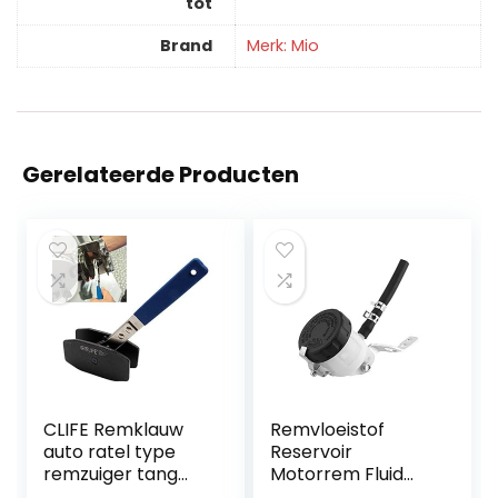
tot
Brand
Merk: Mio
Gerelateerde Producten
CLIFE Remklauw
Remvloeistof
auto ratel type
Reservoir
remzuiger tang
Motorrem Fluid
spreker scheider
Fluid Fluid