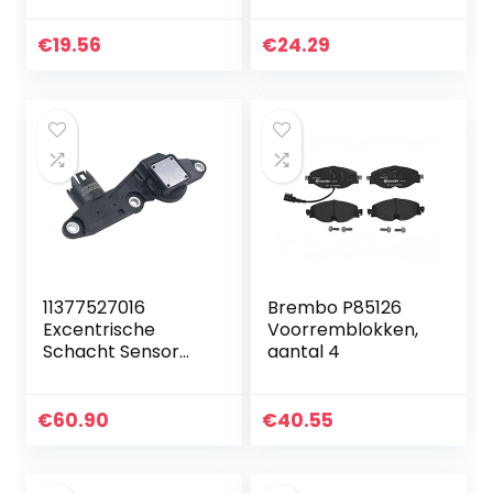
Remreservoir Cap
Cap Oliereservoir
€
19.56
€
24.29
voor auto’s
11377527016
Brembo P85126
Excentrische
Voorremblokken,
Schacht Sensor
aantal 4
voor B-M-W 1 Serie
E81 E82 E87 E88, 3
E46 E90 E91 E92
€
60.90
€
40.55
E93, 5 E60, X1 E84,
X3 E83…