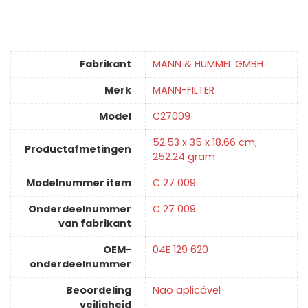
Fabrikant
‎MANN & HUMMEL GMBH
Merk
‎MANN-FILTER
Model
‎C27009
‎52.53 x 35 x 18.66 cm;
Productafmetingen
252.24 gram
Modelnummer item
‎C 27 009
Onderdeelnummer
‎C 27 009
van fabrikant
OEM-
‎04E 129 620
onderdeelnummer
Beoordeling
‎Não aplicável
veiligheid