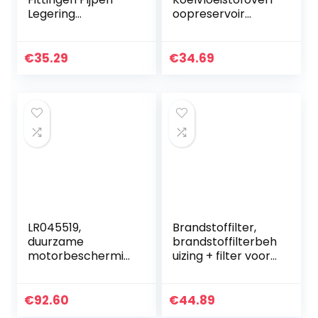
Legering
oopreservoir
Transmissie
13256823
Connector
Vervanging voor
Brandstof Water
Cruze JG JH Sedan
€
35.29
€
34.69
Fitting Aluminium
Hatchback Wagon
Snelle Adapter
Voor…
LR045519,
Brandstoffilter,
duurzame
brandstoffilterbeh
motorbeschermin
uizing + filter voor
g Brandstoffilter
206 306 307 2.0
reparatie
HDi
Brandstoffilterhuis
€
92.60
€
44.89