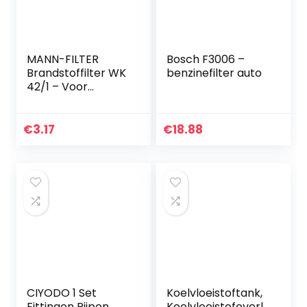
MANN-FILTER
Bosch F3006 –
Brandstoffilter WK
benzinefilter auto
42/1 – Voor
personenauto’s
€
3.17
€
18.88
CIYODO 1 Set
Koelvloeistoftank,
Fittingen Pijpen
Koelvloeistofoverl