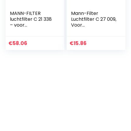
MANN-FILTER
Mann-Filter
luchtfilter C 21 338
Luchtfilter C 27 009,
– voor
Voor
vrachtwagens,
Personenauto’s
bussen en
bedrijfsvoertuigen
€
58.06
€
15.86