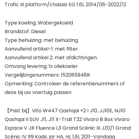
Trafic III platform/chassis EG 1.6L 2014/06-2022/12
Type koeling: Watergekoeld
Brandstof: Diesel
Type behuizing: met behuizing.
Aanvullend artikel-1: met filter.
Aanvullend artikel 2: met afdichtingen.
Omvang levering: 1x oliekoeler
Vergelijkingsnummers: 152085948R
Opmerking: Controleer de referentienummers of
deze bij uw voertuig passen
【Past bij】Vito W447 Qashqai +2 I J10, JJ10E, NJ10
Qashqai II SUV J11, J11 X-Trail T32 Vivaro B Box Vivaro
Espace V JR Fluence L3 Grand Scénic III JZ0/1 Grand
Scénic IV R9 Kads. jar HA, HL 1,6L 2011-Vandaag