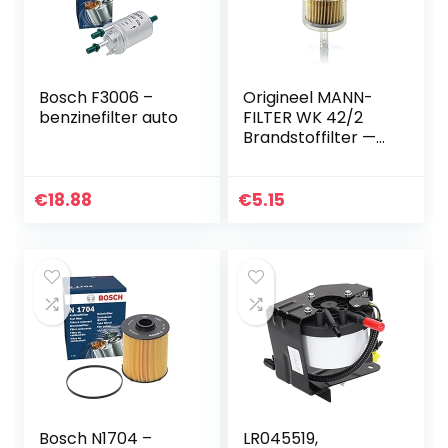
Bosch F3006 –
Origineel MANN-
benzinefilter auto
FILTER WK 42/2
Brandstoffilter —
voor
personenauto’s
€
18.88
€
5.15
Bosch N1704 –
LR045519,