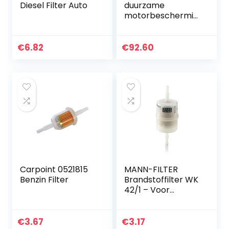
Diesel Filter Auto
duurzame
motorbeschermin
g Brandstoffilter
reparatie
Brandstoffilterhuis
€
6.82
€
92.60
Carpoint 0521815
MANN-FILTER
Benzin Filter
Brandstoffilter WK
42/1 – Voor
personenauto’s
€
3.67
€
3.17