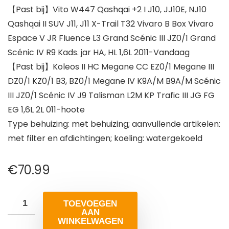
【Past bij】Vito W447 Qashqai +2 I J10, JJ10E, NJ10
Qashqai II SUV J11, J11 X-Trail T32 Vivaro B Box Vivaro
Espace V JR Fluence L3 Grand Scénic III JZ0/1 Grand
Scénic IV R9 Kads. jar HA, HL 1,6L 2011-Vandaag
【Past bij】Koleos II HC Megane CC EZ0/1 Megane III
DZ0/1 KZ0/1 B3, BZ0/1 Megane IV K9A/M B9A/M Scénic
III JZ0/1 Scénic IV J9 Talisman L2M KP Trafic III JG FG
EG 1,6L 2L 011-hoote
Type behuizing: met behuizing; aanvullende artikelen:
met filter en afdichtingen; koeling: watergekoeld
€
70.99
TOEVOEGEN
AAN
WINKELWAGEN