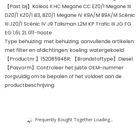
【Past bij】Koleos II HC Megane CC EZ0/1 Megane III
DZ0/1 KZ0/1 B3, BZ0/1 Megane IV K9A/M B9A/M Scénic
III JZ0/1 Scénic IV J9 Talisman L2M KP Trafic III JG FG
EG 1,6L 2L 011-hoote
Type behuizing: met behuizing; aanvullende artikelen:
met filter en afdichtingen; koeling: watergekoeld
【Productnr.】152085948R; 【Brandstoftype】Diesel
【Pasvorm】Controleer het juiste OEM-nummer
zorgvuldig om te bepalen of het voldoet aan de
productbeschrijving.
Frequently Bought Together Loading...