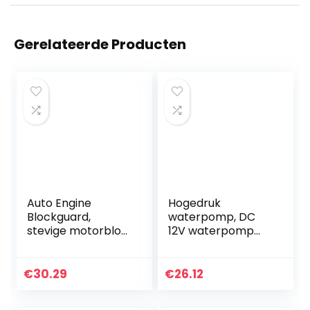
Gerelateerde Producten
Auto Engine
Hogedruk
Blockguard,
waterpomp, DC
stevige motorblok
12V waterpomp
Guard Roestvrij
Hogedruk 116Psi
gladde
Zelfaanzuigende
anodiserende
caravan
€
30.29
€
26.12
vervanging voor
kampeerboot
D16Y D16Z D15