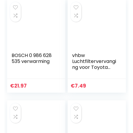
voor…
BOSCH 0 986 628
vhbw
535 verwarming
Luchtfiltervervangi
ng voor Toyota
17801-0M040,
17801-24060 voor
auto – Motor-
€
21.97
€
7.49
Filter