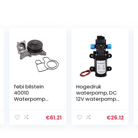
febi bilstein
Hogedruk
40010
waterpomp, DC
Waterpomp
12V waterpomp
met
Hogedruk 116Psi
afdichtingen, 1
Zelfaanzuigend
stuk
e caravan
€
61.21
€
26.12
kampeerboot