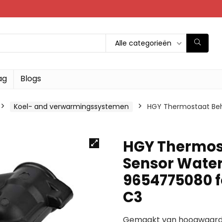
Alle categorieën
ag
Blogs
Koel- and verwarmingssystemen
HGY Thermostaat Beh
HGY Thermos
Sensor Water
9654775080 f
C3
Gemaakt van hoogwaardi