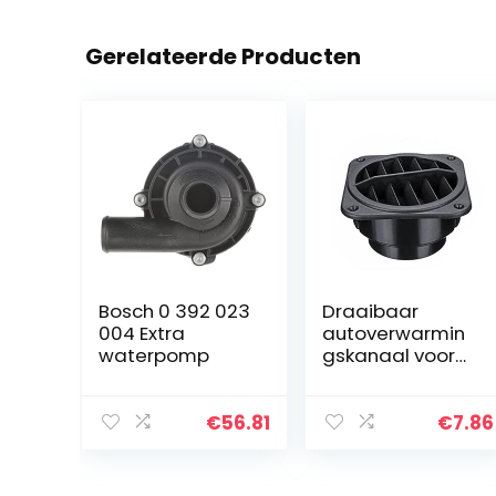
Gerelateerde Producten
Bosch 0 392 023
Draaibaar
004 Extra
autoverwarmin
waterpomp
gskanaal voor
warme
luchtuitlaat voor
autoverwarmin
€
56.81
€
7.86
g 75 / 60 mm
warme
luchtuitlaat