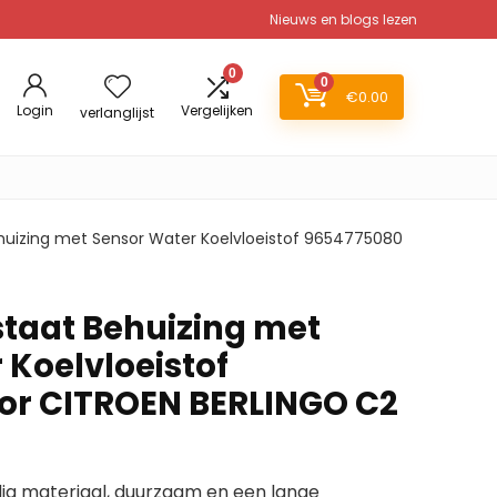
Nieuws en blogs lezen
0
0
€
0.00
Login
Vergelijken
verlanglijst
uizing met Sensor Water Koelvloeistof 9654775080
taat Behuizing met
 Koelvloeistof
or CITROEN BERLINGO C2
g materiaal, duurzaam en een lange