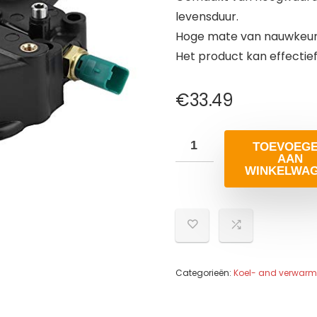
levensduur.
Hoge mate van nauwkeurigh
Het product kan effectie
€
33.49
TOEVOEG
AAN
WINKELWA
Categorieën:
Koel- and verwar