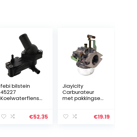
febi bilstein
Jiayicity
45227
Carburateur
Koelwaterflens
met pakkingset
met
Chokeas 45 853
thermostaat en
01 45 053 55 S 45
afdichting, 1 stuk
853 09-S
€
52.35
€
19.19
Compatibel met
John Deere
Tractoren 214…