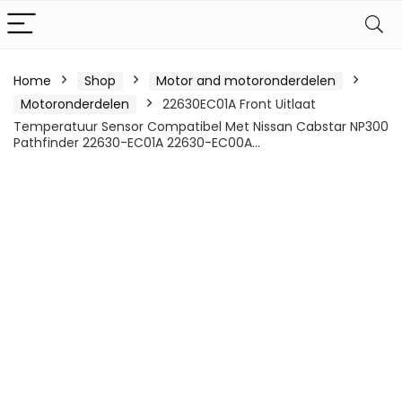
Home
Shop
Motor and motoronderdelen
Motoronderdelen
22630EC01A Front Uitlaat
Temperatuur Sensor Compatibel Met Nissan Cabstar NP300
Pathfinder 22630-EC01A 22630-EC00A…