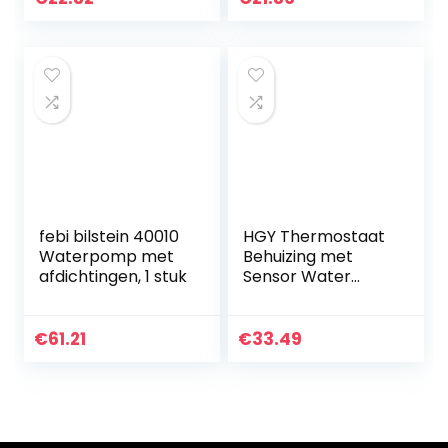
Compatibel met
Cub Cadet
Tractors 1600…
febi bilstein 40010
HGY Thermostaat
Waterpomp met
Behuizing met
afdichtingen, 1 stuk
Sensor Water
Koelvloeistof
9654775080 for
CITROEN BERLINGO
€
61.21
€
33.49
C2 C3