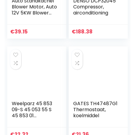
Auto Standkachel
DENSO DCP32045
Blower Motor, Auto
Compressor,
12V 5KW Blower
airconditioning
Motor
Warmteafvoer
Professionele
€
39.15
€
188.38
Standkachel
Blower Motor
Onderdelen…
Weelparz 45 853
GATES TH47487G1
09-S 45 053 55 S
Thermostaat,
45 853 01
koelmiddel
Carburateur met
Pakkingset
Chokeas
€
22.32
€
21.36