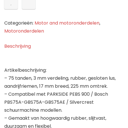
rubber
HTD
225-
Categorieën:
Motor and motoronderdelen
,
3M-
Motoronderdelen
17
75T
Beschrijving
gesloten
lus,
tandriem
Artikelbeschrijving:
compatibel
– 75 tanden, 3 mm verdeling, rubber, gesloten lus,
met
aandrijfriemen, 17 mm breed, 225 mm omtrek.
Bosch
– Compatibel met PARKSIDE PEBS 900 / Bosch
PBS75A-
PBS75A-GBS75A-GBS75AE / Silvercrest
GBS75A-
schuurmachine modellen.
GBS75AE
– Gemaakt van hoogwaardig rubber, slijtvast,
SILVERCREST…
duurzaam en flexibel.