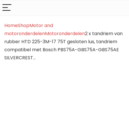
Home
Shop
Motor and
motoronderdelen
Motoronderdelen
2 x tandriem van
rubber HTD 225-3M-17 75T gesloten lus, tandriem
compatibel met Bosch PBS75A-GBS75A-GBS75AE
SILVERCREST…