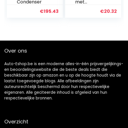
Condenser
met
Pakkingset
€
195.43
€
20.32
Chokeas 45
853 09-S 45
853 01 45 053
55 S
Compatibel
met Kohler-
motor K321
Over ons
K341 M14…
Auto-Eshop.be is een moderne alles-in-één prijsvergelijkings-
en beoordelingswebsite die de beste deals biedt die
beschikbaar zijn op amazon en u op de hoogte houdt via de
laatst toegevoegde blogs. Alle afbeeldingen zijn
auteursrechtelijk beschermd door hun respectievelijke
eigenaren. Alle geciteerde inhoud is afgeleid van hun
respectievelijke bronnen.
Overzicht