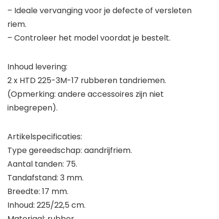
aantal
– Ideale vervanging voor je defecte of versleten
riem.
– Controleer het model voordat je bestelt.
Inhoud levering:
2 x HTD 225-3M-17 rubberen tandriemen.
(Opmerking: andere accessoires zijn niet
inbegrepen).
Artikelspecificaties:
Type gereedschap: aandrijfriem.
Aantal tanden: 75.
Tandafstand: 3 mm.
Breedte: 17 mm.
Inhoud: 225/22,5 cm.
Materiaal: rubber.