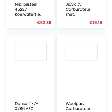
febi bilstein
Jiayicity
45227
Carburateur
Koelwaterfle
met
ns met
pakkingset
€
52.35
€
19.19
thermostaat
Chokeas 45
en afdichting,
853 01 45 053
1 stuk
55 S 45 853
09-S
Compatibel
met John
Deere
Tractoren
214…
Denso 477-
Weelparz
0786 A/C
Carburateur