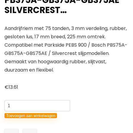
PBS75A-GBS75A-GBS75AE
SILVERCREST…
Aandrijfriem met 75 tanden, 3 mm verdeling, rubber,
gesloten lus, 17 mm breed, 225 mm omtrek.
Compatibel met Parkside PEBS 900 / Bosch PBS75A-
GBS75A-GBS75AE / Silvercrest slijpmodellen.
Gemaakt van hoogwaardig rubber, slijtvast,
duurzaam en flexibel.
€
13.61
2
x
Toevoegen aan winkelwagen
tandriem
van