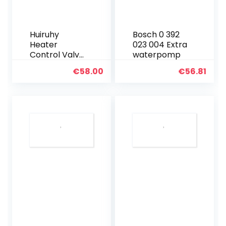
Huiruhy
Bosch 0 392
Heater
023 004 Extra
Control Valve
waterpomp
Air Con
€
58.00
€
56.81
Coolant Unit
Compatibel
met A6
2004-2011
4F1959617A
4F1959617B
4F1959617