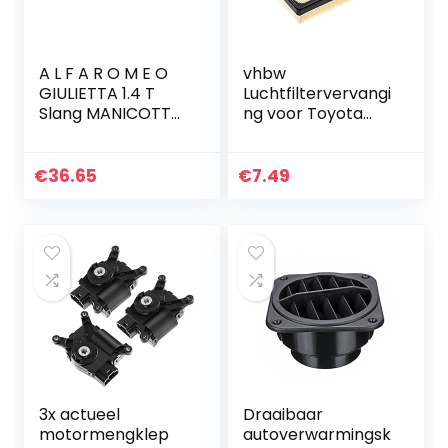
A L F A R O M E O
vhbw
GIULIETTA 1.4 T
Luchtfiltervervangi
Slang MANICOTTO
ng voor Toyota
INTERCOOLER
17801-0M040,
50517519-
17801-24060 voor
50517520 –
auto – Motor-
€
36.65
€
7.49
50516204-
Filter
50521792 –
50530217-
50521790…
3x actueel
Draaibaar
motormengklep
autoverwarmingsk