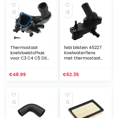
Thermostaat
febi bilstein 45227
koelvloeistofhuis
Koelwaterflens
voor C3 C4 C5 DS3
met thermostaat
DS4 DS5 207 208
en afdichting, 1
3008 308 5008
stuk
2006-2020
€
48.99
€
52.35
11537534521