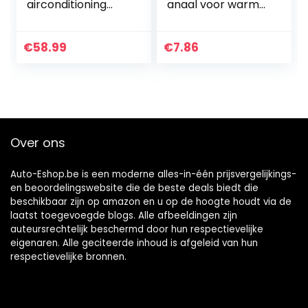
airconditioning
anaal voor warme
centrale klep voor
luchtuitlaat voor
Q3 Altea 5P Leon
autoverwarming
Octavai II 1Z3 EOS
75 / 60 mm
€
58.99
€
7.86
Golf V VI 1K 5K
warme luchtuitlaat
2003…
voor…
Over ons
Auto-Eshop.be is een moderne alles-in-één prijsvergelijkings-
en beoordelingswebsite die de beste deals biedt die
beschikbaar zijn op amazon en u op de hoogte houdt via de
laatst toegevoegde blogs. Alle afbeeldingen zijn
auteursrechtelijk beschermd door hun respectievelijke
eigenaren. Alle geciteerde inhoud is afgeleid van hun
respectievelijke bronnen.