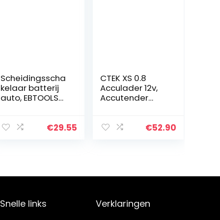
Scheidingsscha
CTEK XS 0.8
kelaar batterij
Acculader 12v,
auto, EBTOOLS
Accutender
offroad voertuig
Lader, Slimme
waterdicht Max
Acculader
32V DC 200A
Motorfiets, Atv,
€
29.55
€
52.90
CONT 300A INT
Sneeuwscooter,
aan-uit…
Jetski,
Waterscooter…
Snelle links
Verklaringen