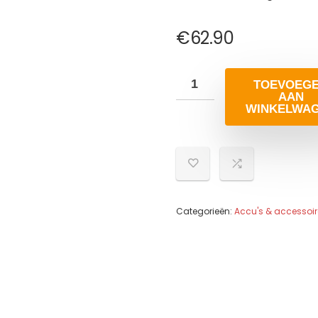
€
62.90
TOEVOEG
AAN
WINKELWA
Categorieën:
Accu's & accessoir