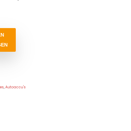
EN
GEN
es
,
Autoaccu's