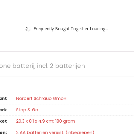
Frequently Bought Together Loading...
 batterij, incl. 2 batterijen
ant
‎Norbert Schraub GmbH
erk
‎Stop & Go
ket
‎20.3 x 8.1 x 4.9 cm; 180 gram
jen:
‎2 AA batterijen vereist. (inbegrepen)