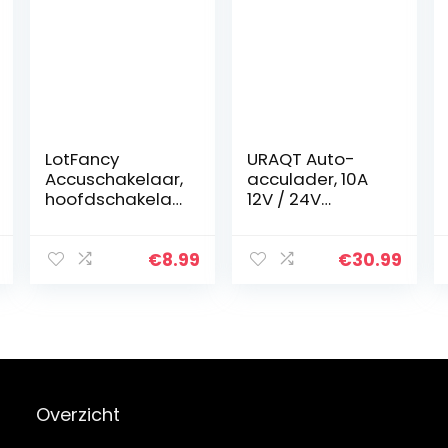
LotFancy
URAQT Auto-
Accuschakelaar,
acculader, 10A
hoofdschakelaa
12V / 24V
r,
Intelligente
scheidingsschak
Acculader,
elaar,
Auto-
€
8.99
€
30.99
afgesneden
onderhoudslad
schakelaar,
er met LCD
hoofdstroomsc
Meervoudige
hakelaar…
Bescherming,
voor…
Overzicht