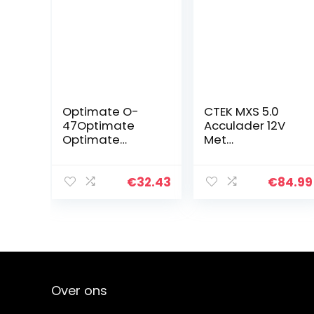
Optimate O-
CTEK MXS 5.0
47Optimate
Acculader 12V
Optimate
Met
adapter:
Ingebouwde
adapter, Ducati
Temperatuurco
aan SAE. blauw
mpensatie,
€
32.43
€
84.99
Motorfiets- En
Autolader,
Intelligente
Acculader…
Over ons