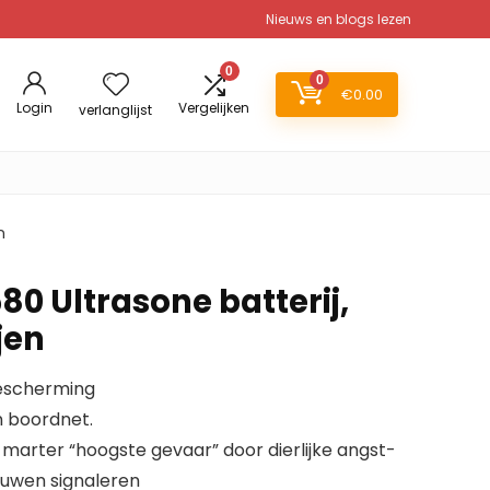
Nieuws en blogs lezen
0
0
€
0.00
Login
Vergelijken
verlanglijst
n
0 Ultrasone batterij,
ijen
escherming
n boordnet.
 marter “hoogste gevaar” door dierlijke angst-
uwen signaleren