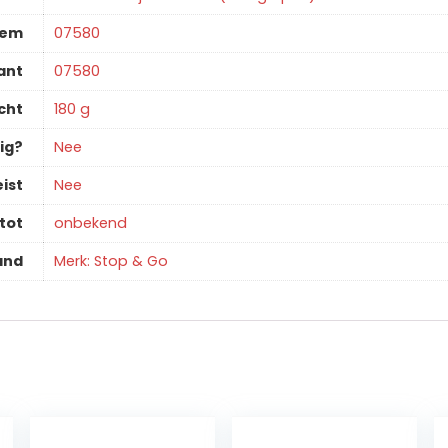
tem
‎07580
ant
‎07580
cht
‎180 g
ig?
‎Nee
ist
‎Nee
tot
‎onbekend
and
Merk: Stop & Go