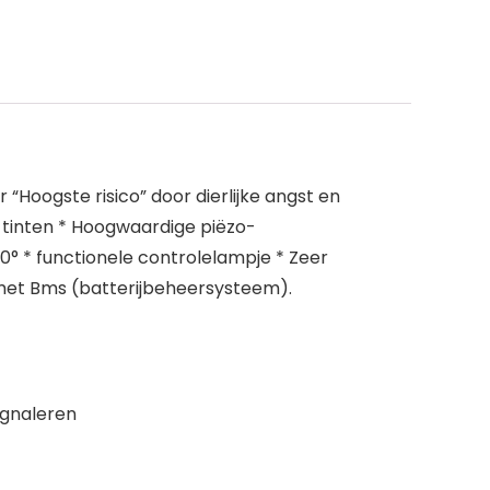
“Hoogste risico” door dierlijke angst en
tinten * Hoogwaardige piëzo-
0° * functionele controlelampje * Zeer
 met Bms (batterijbeheersysteem).
ignaleren