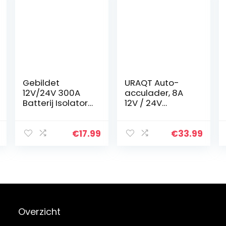
Gebildet
URAQT Auto-
12V/24V 300A
acculader, 8A
Batterij Isolator
12V / 24V
Ontkoppelingssc
Intelligente
hakelaar,Batterij
Acculader,
Afgesneden
Auto-
€
17.99
€
33.99
Schakelaar Voor
onderhoudslad
RV Jacht Boot…
er met LCD-
scherm, voor
Accu, Auto…
Overzicht