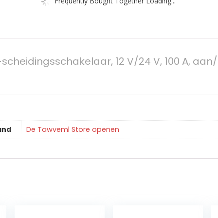
Frequently Bought Together Loading...
cheidingsschakelaar, 12 V/24 V, 100 A, aan
and
De Tawveml Store openen