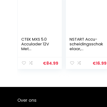
CTEK MXS 5.0
NSTART Accu-
Acculader 12V
scheidingsschak
Met
elaar,
Ingebouwde
accuscheidings
Temperatuurco
schakelaar, 12V-
mpensatie,
48V, auto-
€
84.99
€
16.99
Motorfiets- En
accuschakelaar,
Autolader,
scheidingsschak
Intelligente
elaar, 100A, on…
Acculader…
Over ons