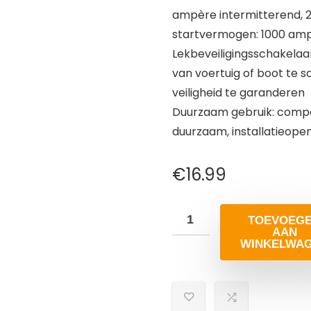
ampère intermitterend, 2
startvermogen: 1000 am
Lekbeveiligingsschakelaa
van voertuig of boot te s
veiligheid te garanderen
Duurzaam gebruik: compac
duurzaam, installatieope
€
16.99
TOEVOEG
AAN
WINKELWA