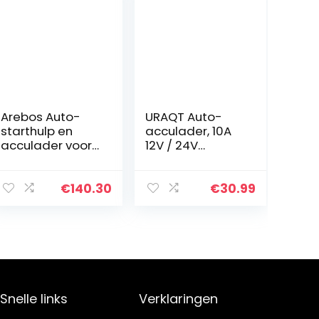
Arebos Auto-
URAQT Auto-
starthulp en
acculader, 10A
acculader voor
12V / 24V
accucapaciteit
Intelligente
tot 800 Ah met
Acculader,
booster-functie
Auto-
€
140.30
€
30.99
| voor 12 V auto’s
onderhoudslad
en 24 V…
er met LCD
Meervoudige
Bescherming,
voor…
Snelle links
Verklaringen