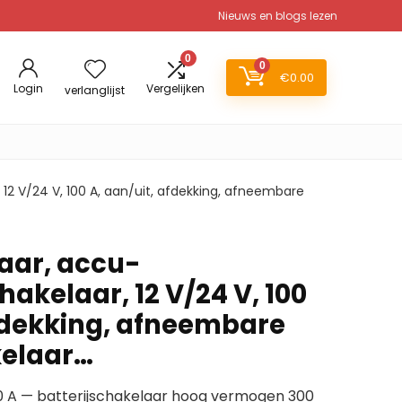
Nieuws en blogs lezen
0
0
€
0.00
Login
Vergelijken
verlanglijst
12 V/24 V, 100 A, aan/uit, afdekking, afneembare
aar, accu-
akelaar, 12 V/24 V, 100
afdekking, afneembare
elaar…
0 A — batterijschakelaar hoog vermogen 300