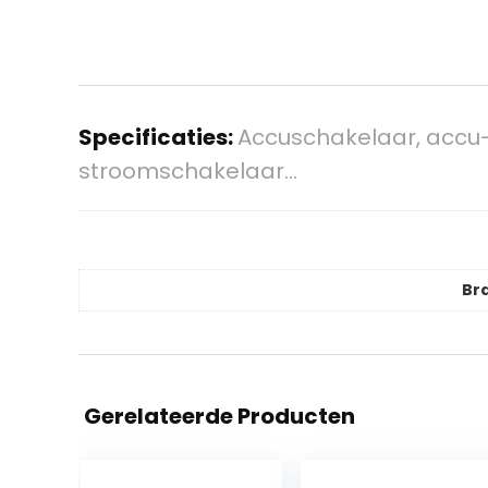
Specificaties:
Accuschakelaar, accu-s
stroomschakelaar…
Br
Gerelateerde Producten