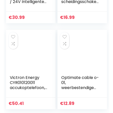
/ 24V Intelligente
scheidingsschakel
Acculader, Auto-
aar, 12 V/24 V, 200
onderhoudslader
A, accu-
met LCD
scheidingsschakel
€
30.99
€
16.99
Meervoudige
aar, schakelaar,
Bescherming,
hoofdschakelaar…
voor…
Victron Energy
Optimate cable o-
CYR010120011
01,
accukoptelefoon,
weerbestendige
Cyrix-ct 12V/24V
accukabel,
120A,
powersport
eenheidsmaat
€
50.41
€
12.89