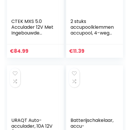
CTEK MXS 5.0
2 stuks
Acculader 12V Met
accupoolklemmen
Ingebouwde
accupool, 4-weg
Temperatuurcom
accuklemmen 12V
pensatie,
quick release
Motorfiets- En
ontkoppelgereeds
€
84.99
€
11.39
Autolader,
chap positieve en
Intelligente
negatieve accu…
Acculader…
URAQT Auto-
Batterijschakelaar,
acculader, 10A 12V
accu-