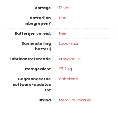
Voltage
‎12 Volt
Batterijen
‎Nee
inbegrepen?
Batterijen vereist
‎Nee
Samenstelling
‎Lood-zuur
batterij
Fabrikantreferentie
‎ProSolarGel
Itemgewicht
‎27.2 kg
Gegarandeerde
‎onbekend
software-updates
tot
Brand
Merk: ProSolarGel