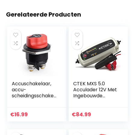
Gerelateerde Producten
Accuschakelaar,
CTEK MXS 5.0
accu-
Acculader 12V Met
scheidingsschakel
Ingebouwde
aar, 12 V/24 V, 100
Temperatuurcom
A, aan/uit,
pensatie,
afdekking,
Motorfiets- En
€
16.99
€
84.99
afneembare
Autolader,
stroomschakelaar
Intelligente
…
Acculader…