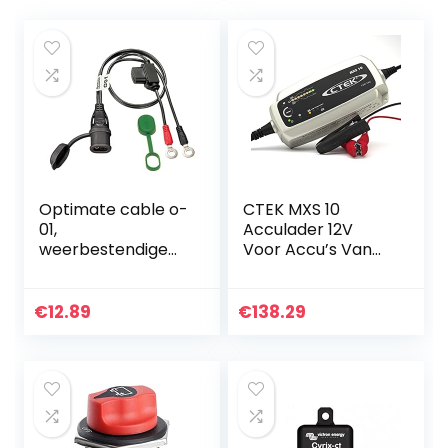
Optimate cable o-
CTEK MXS 10
01,
Acculader 12V
weerbestendige
Voor Accu’s Van
accukabel,
Grotere
powersport
Voertuigen, Boot-,
Vrachtwagen-,
€
12.89
€
138.29
Camper- En
Caravanlader,
Accu…