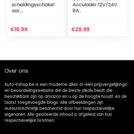
scheidingsschakel
Acculader 12V/24V
aar,
8A
accuscheidingssch
Volautomatische
akelaar, 12V-48V,
Acculader Auto
auto-
Acculader met LED
€
16.99
€
29.99
accuschakelaar,
Scherm en
scheidingsschakel
Reparatiefunctie
aar, 100A, on…
Lader…
Over ons
Auto-Eshop.be is een moderne alles-in-één prijsvergelijkings-
en beoordelingswebsite die de beste deals biedt die
beschikbaar zijn op amazon en u op de hoogte houdt via de
laatst toegevoegde blogs. Alle afbeeldingen zijn
auteursrechtelijk beschermd door hun respectievelijke
eigenaren. Alle geciteerde inhoud is afgeleid van hun
respectievelijke bronnen.