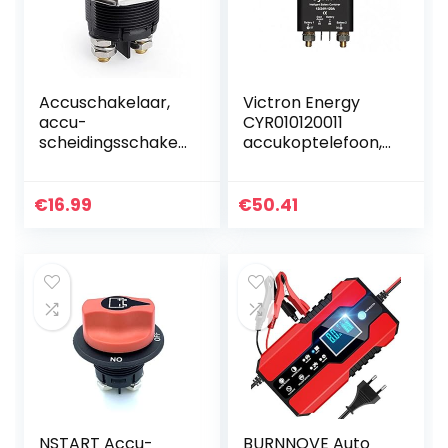
Accuschakelaar,
Victron Energy
accu-
CYR010120011
scheidingsschakel
accukoptelefoon,
aar, 12 V/24 V, 100
Cyrix-ct 12V/24V
A, aan/uit,
120A,
afdekking,
eenheidsmaat
€
16.99
€
50.41
afneembare
stroomschakelaar
…
NSTART Accu-
BURNNOVE Auto