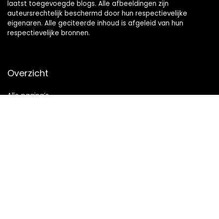
laatst toegevoegde blogs. Alle afbeeldingen zijn
auteursrechtelijk beschermd door hun respectievelijke
eigenaren. Alle geciteerde inhoud is afgeleid van hun
respectievelijke bronnen.
Overzicht
Alle pagina’s
Snelle links
Home
Alles winkelen
Blogs
Onze webshops