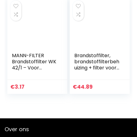
MANN-FILTER
Brandstoffilter,
Brandstoffilter WK
brandstoffilterbeh
42/1 – Voor
uizing + filter voor
personenauto’s
206 306 307 2.0
HDi
€
3.17
€
44.89
Over ons