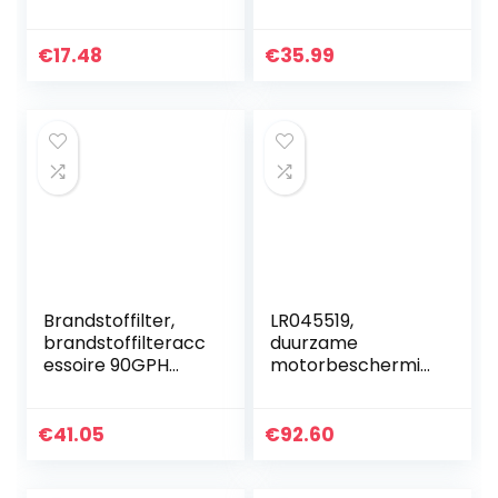
Koelvloeistof
Reservoir Tank
Overloop Expansie
€
17.48
€
35.99
Tank Met
Afvoerplug 1L
Aluminium…
Brandstoffilter,
LR045519,
brandstoffilteracc
duurzame
essoire 90GPH
motorbeschermin
Flow voor fabriek
g Brandstoffilter
voor thuis
reparatie
Brandstoffilterhuis
€
41.05
€
92.60