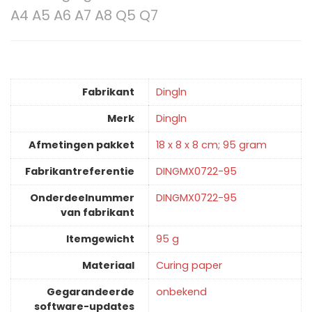
A4 A5 A6 A7 A8 Q5 Q7
Fabrikant
‎Dingln
Merk
‎Dingln
Afmetingen pakket
‎18 x 8 x 8 cm; 95 gram
Fabrikantreferentie
‎DINGMX0722-95
Onderdeelnummer
‎DINGMX0722-95
van fabrikant
Itemgewicht
‎95 g
Materiaal
‎Curing paper
Gegarandeerde
‎onbekend
software-updates