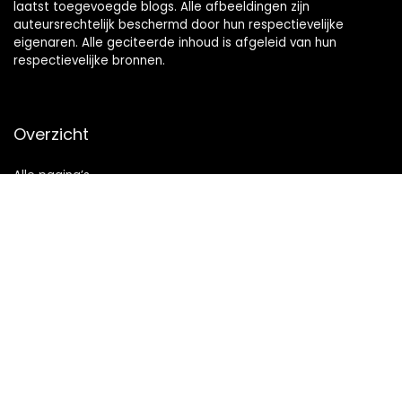
laatst toegevoegde blogs. Alle afbeeldingen zijn
auteursrechtelijk beschermd door hun respectievelijke
eigenaren. Alle geciteerde inhoud is afgeleid van hun
respectievelijke bronnen.
Overzicht
Alle pagina’s
Snelle links
Home
Alles winkelen
Blogs
Onze webshops