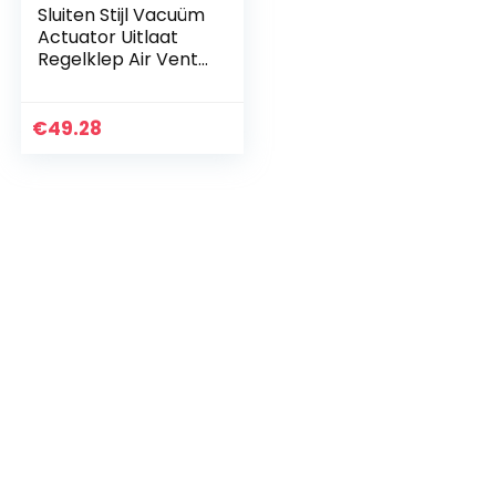
Sluiten Stijl Vacuüm
Actuator Uitlaat
Regelklep Air Vent
Outlet
Vervangende
Onderdelen
€
49.28
Actuator
Uitlaatsysteem…