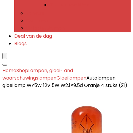
Transmissiefilters
Sensors
Remmen
Uitlaatsystemen
Deal van de dag
Blogs
Home
Shop
Lampen, gloei- and
waarschuwingslampen
Gloeilampen
Autolampen
gloeilamp WY5W 12V 5W W2.1×9.5d Oranje 4 stuks (21)