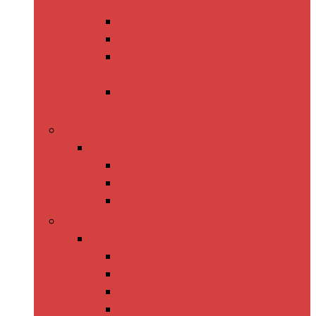
waarschuwingslampen
Gloeilampen
LED- and neonlampen
Ombouwsets koplamp and
achterlicht
Waarschuwings- en
noodverlichting
Motor and motoronderdelen
Motor and motoronderdelen
Motorblokken
Koel- and verwarmingssystemen
Motoronderdelen
Filters
Filters
Luchtfilters
Oliefilters
Brandstoffilters
Koelvloeistoffilters