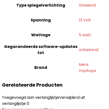
Type spiegelverlichting
‎Gloeiend
Spanning
‎12 Volt
Wattage
‎5 watt
Gegarandeerde software-updates
‎onbekend
tot
Merk:
Brand
myshopx
Gerelateerde Producten
Toegevoegd aan verlanglijstje
Verwijderd uit
verlanglijstje
0