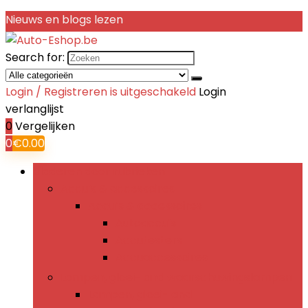
Nieuws en blogs lezen
Search for:
Login / Registreren is uitgeschakeld
Login
verlanglijst
0
Vergelijken
0
€
0.00
Bladeren door rubrieken
Accu’s & accessoires
Accu’s & accessoires
Autoaccu’s
Accutesters
Accuaccessoires
Lampen, gloei- and waarschuwingslampen
Lampen, gloei- and