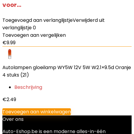
voor…
Toegevoegd aan verlanglijstje
Verwijderd uit
verlanglijstje
0
Toevoegen aan vergelijken
€
9.99
Autolampen gloeilamp WY5W 12V 5W W2.1×9.5d Oranje
4 stuks (21)
Beschrijving
€
2.49
Toevoegen aan winkelwagen
Over ons
Auto-Eshop.be is een moderne alles-in-één