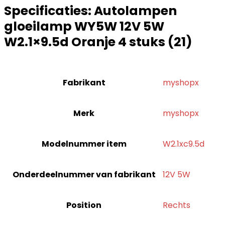
Specificaties:
Autolampen
gloeilamp WY5W 12V 5W
W2.1×9.5d Oranje 4 stuks (21)
Fabrikant
‎myshopx
Merk
‎myshopx
Modelnummer item
‎W2.1xc9.5d
Onderdeelnummer van fabrikant
‎12V 5W
Position
‎Rechts