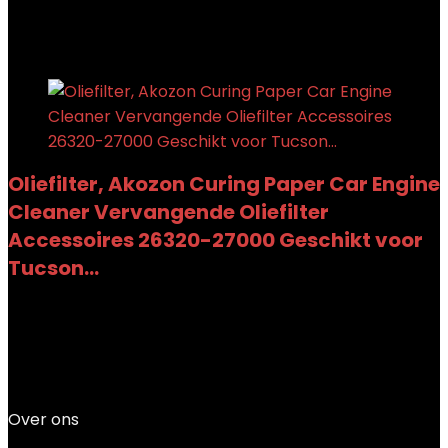
Toegevoegd aan verlanglijstje
Verwijderd uit
verlanglijstje
0
Toevoegen aan vergelijken
Oliefilter, Akozon Curing Paper Car Engine
Cleaner Vervangende Oliefilter
Accessoires 26320-27000 Geschikt voor
Tucson…
Toegevoegd aan verlanglijstje
Verwijderd uit
verlanglijstje
0
Toevoegen aan vergelijken
€
4.45
Over ons