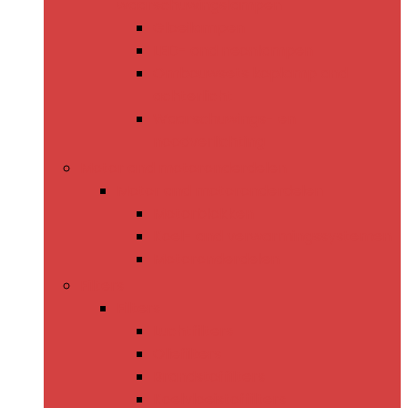
waarschuwingslampen
Gloeilampen
LED- and neonlampen
Ombouwsets koplamp and
achterlicht
Waarschuwings- en
noodverlichting
Motor and motoronderdelen
Motor and motoronderdelen
Motorblokken
Koel- and verwarmingssystemen
Motoronderdelen
Filters
Filters
Luchtfilters
Oliefilters
Brandstoffilters
Koelvloeistoffilters