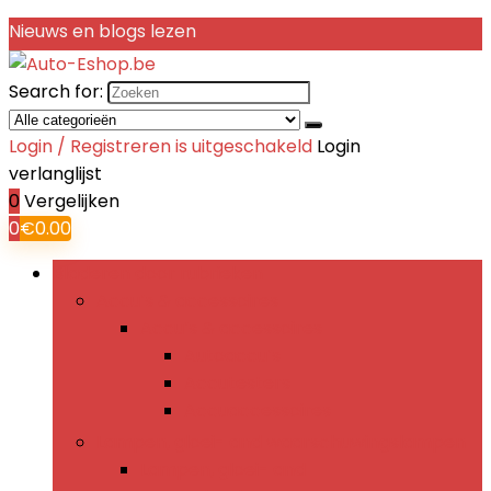
Nieuws en blogs lezen
Search for:
Login / Registreren is uitgeschakeld
Login
verlanglijst
0
Vergelijken
0
€
0.00
Bladeren door rubrieken
Accu’s & accessoires
Accu’s & accessoires
Autoaccu’s
Accutesters
Accuaccessoires
Lampen, gloei- and waarschuwingslampen
Lampen, gloei- and