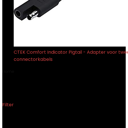
CTEK Comfort Indicator Pigtail - Adapter voor twe
connectorkabels
€
12.44
Home
Product Fabrikantreferentie
‎Akozonhkrmco13zd
‎Akozonhkrmco13zd
Filter
Enig resultaat