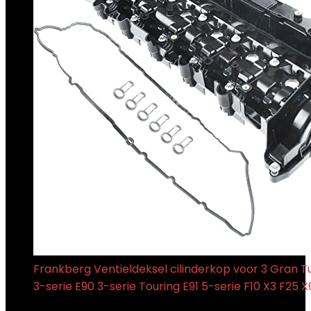
Frankberg Ventieldeksel cilinderkop voor 3 Gran T
3-serie E90 3-serie Touring E91 5-serie F10 X3 F25 X
€
180.99