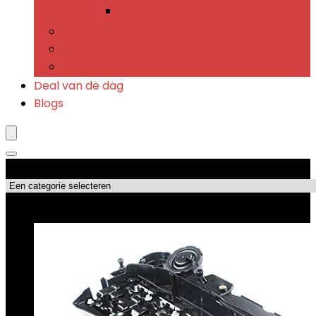
Transmissiefilters
Sensors
Remmen
Uitlaatsystemen
Deal van de dag
Blogs
Productcategorieën
Topdeals!!