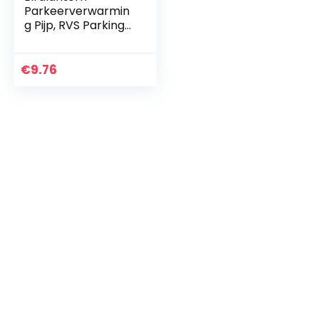
Parkeerverwarmin
g Pijp, RVS Parking
Luchtverwarming
Uitlaatpijp, Diesel
Gas
€
9.76
Ontluchtingsslang 1
inch…