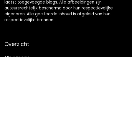
laatst toegevoegde blogs. Alle afbeeldingen zijn
auteursrechtelijk beschermd door hun respectievelijke
eigenaren. Alle geciteerde inhoud is afgeleid van hun
respectievelijke bronnen.
Overzicht
Alle pagina’s
Snelle links
Home
Alles winkelen
Blogs
Onze webshops