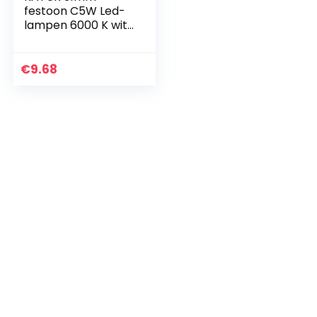
festoon C5W Led-
lampen 6000 K wit
licht super heldere
chipsets canbus
foutloos voor 3175
€
9.68
DE3175 DE3021
3022…