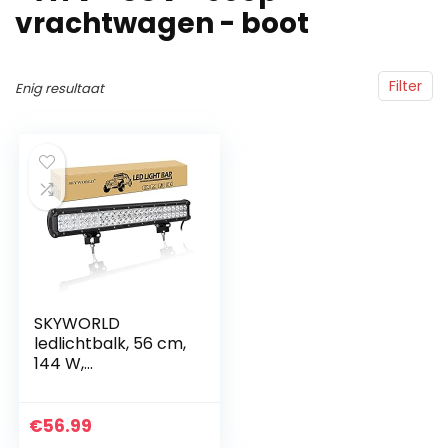
vrachtwagen - boot
Filter
Enig resultaat
SKYWORLD
ledlichtbalk, 56 cm,
144 W,
gecombineerde
lichtstraal van spot
en breedstraler,
€
56.99
ledbalk,