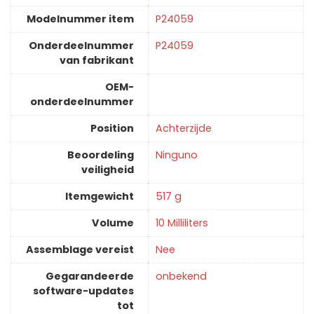
Modelnummer item
‎P24059
Onderdeelnummer
‎P24059
van fabrikant
OEM-
onderdeelnummer
Position
‎Achterzijde
Beoordeling
‎Ninguno
veiligheid
Itemgewicht
‎517 g
Volume
‎10 Milliliters
Assemblage vereist
‎Nee
Gegarandeerde
‎onbekend
software-updates
tot