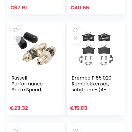
€
67.91
€
40.55
Russell
Brembo P 85 020
Performance
Remblokkenset,
Brake Speed
schijfrem – (4-
Bleeders 10 mm x
delig)
1,00 (paar)
€
23.32
€
15.83