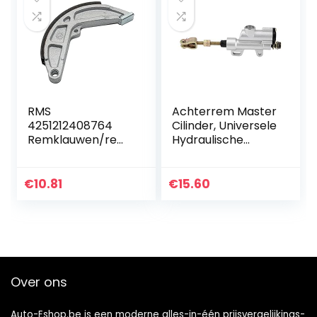
RMS
Achterrem Master
4251212408764
Cilinder, Universele
Remklauwen/remt
Hydraulische
rommel
Hoofdcilinder
Pomp
Achtervoetrem
€
10.81
€
15.60
Cilinder voor
Motorfiets Atv
Dirt…
Over ons
Auto-Eshop.be is een moderne alles-in-één prijsvergelijkings-