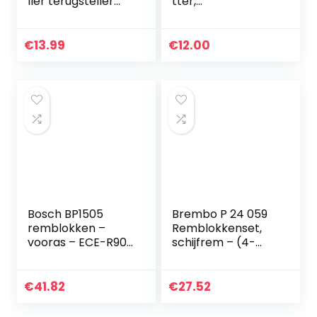
ller terugsteller
tter,
remklauw voor het
rechtsdraaiende
terugstellen van
terugzetter voor
de remzuiger bij
Ford Audi, VW,
€
13.99
€
12.00
vervanging van…
Citroen Renault
Bosch BP1505
Brembo P 24 059
remblokken –
Remblokkenset,
vooras – ECE-R90-
schijfrem – (4-
certificering – vier
delig)
remblokken per
set
€
41.82
€
27.52