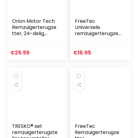
Orion Motor Tech
FreeTec
Remzuigerterugze
Universele
tter, 24-delig,
remzuigerterugzet
remzuiger, set,
ter,
zuiger,
remzuigerterugzet
terugstelbare rem,
ter voor Audi, Golf
€
29.99
€
16.95
universele
Polo T4, T5,
zuigerterugzetter…
remmen,
terugzetter…
TRESKO® set
FreeTec
remzuigerterugste
Remzuigerterugze