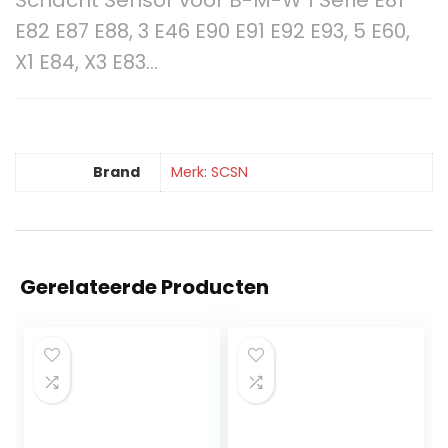
Schacht Sensor voor B-M-W 1 Serie E81
E82 E87 E88, 3 E46 E90 E91 E92 E93, 5 E60,
X1 E84, X3 E83…
Brand
Merk: SCSN
Gerelateerde Producten