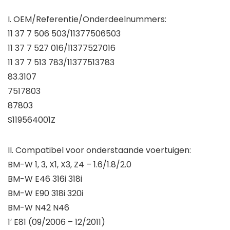
I. OEM/Referentie/Onderdeelnummers:
11 37 7 506 503/11377506503
11 37 7 527 016/11377527016
11 37 7 513 783/11377513783
83.3107
7517803
87803
S119564001Z
II. Compatibel voor onderstaande voertuigen:
BM-W 1, 3, X1, X3, Z4 – 1.6/1.8/2.0
BM-W E46 316i 318i
BM-W E90 318i 320i
BM-W N42 N46
1′ E81 (09/2006 – 12/2011)