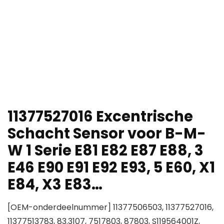
11377527016 Excentrische
Schacht Sensor voor B-M-
W 1 Serie E81 E82 E87 E88, 3
E46 E90 E91 E92 E93, 5 E60, X1
E84, X3 E83…
[OEM-onderdeelnummer] 11377506503, 11377527016,
11377513783, 83.3107, 7517803, 87803, S119564001Z,