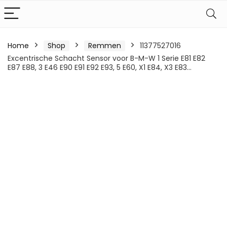
Home
Shop
Remmen
11377527016
Excentrische Schacht Sensor voor B-M-W 1 Serie E81 E82
E87 E88, 3 E46 E90 E91 E92 E93, 5 E60, X1 E84, X3 E83…