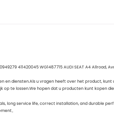
30949279 411420045 WG1487715 AUDI SEAT A4 Allroad, Ava
n en diensten.Als u vragen heeft over het product, kunt 
jk op te lossen.We hopen dat u producten kunt kopen die 
ls, long service life, correct installation, and durable p
acement。