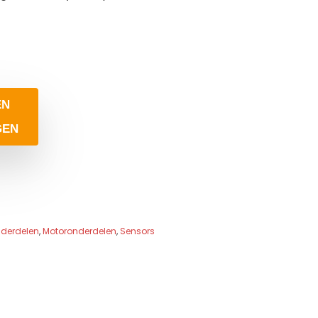
EN
GEN
derdelen
,
Motoronderdelen
,
Sensors