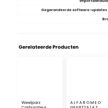
Importaanduid
Gegarandeerde software-updates 
Br
Gerelateerde Producten
Weelparz
A L F A R O M E O
Carburateur
GIULIETTA 1.4 T