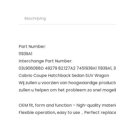
Beschrijving
Part Number:
11939A1
Interchange Part Number:
03L906088D 49279 82.127A2 7451939A1 11939A1, 
Cabrio Coupe Hatchback Sedan SUV Wagon
Wij zullen u voorzien van hoogwaardige producte
zullen u helpen om het probleem zo snel mogeli
OEM fit, form and function – high-quality materia
Flexible operation, easy to use，Perfect repl