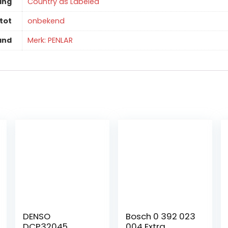
ing
‎Country as Labeled
tot
‎onbekend
and
Merk: PENLAR
DENSO
Bosch 0 392 023
DCP32045
004 Extra