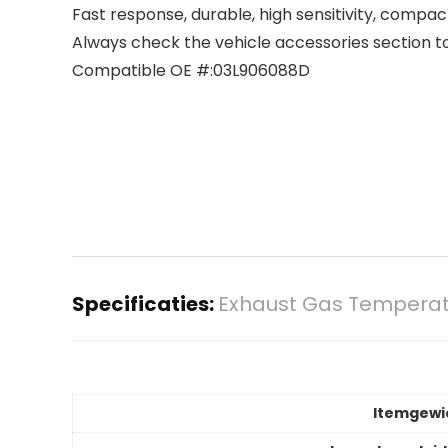
Fast response, durable, high sensitivity, compac
Always check the vehicle accessories section to v
Compatible OE #:03L906088D
Specificaties:
Exhaust Gas Temperat
Itemgewi