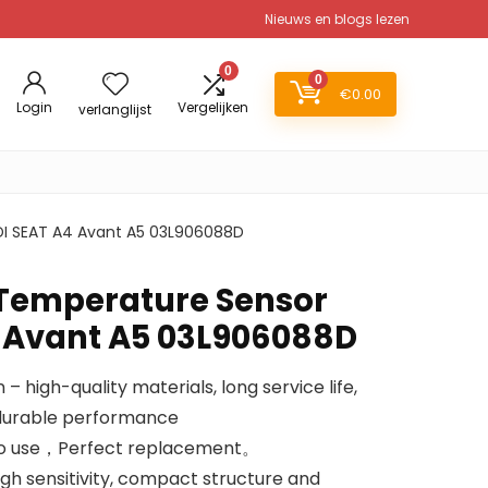
Nieuws en blogs lezen
0
0
€
0.00
Login
Vergelijken
verlanglijst
DI SEAT A4 Avant A5 03L906088D
 Temperature Sensor
 Avant A5 03L906088D
 – high-quality materials, long service life,
d durable performance
y to use，Perfect replacement。
igh sensitivity, compact structure and