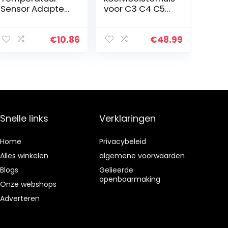
Sensor Adapter,
voor C3 C4 C5
Tbest Aluminium
DS3 DS4 DS5
Motorfiets
207 208 3008
Water Temp
308 5008 2006-
€
10.86
€
48.99
Temperatuur
2020
Gezamenlijke
11537534521
Pijp Slang
Sensor…
Snelle links
Verklaringen
Home
Privacybeleid
Alles winkelen
algemene voorwaarden
Blogs
Gelieerde
openbaarmaking
Onze webshops
Adverteren