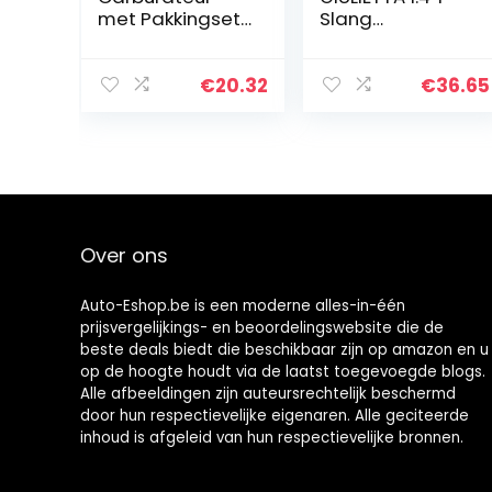
met Pakkingset
Slang
Chokeas 45 853
MANICOTTO
09-S 45 853 01
INTERCOOLER
45 053 55 S
50517519-
€
20.32
€
36.65
Compatibel met
50517520 –
Kohler-motor
50516204-
K321 K341 M14…
50521792 –
50530217-
50521790…
Over ons
Auto-Eshop.be is een moderne alles-in-één
prijsvergelijkings- en beoordelingswebsite die de
beste deals biedt die beschikbaar zijn op amazon en u
op de hoogte houdt via de laatst toegevoegde blogs.
Alle afbeeldingen zijn auteursrechtelijk beschermd
door hun respectievelijke eigenaren. Alle geciteerde
inhoud is afgeleid van hun respectievelijke bronnen.