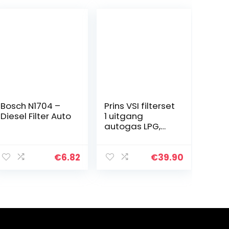
Bosch N1704 –
Prins VSI filterset
Diesel Filter Auto
1 uitgang
autogas LPG,
GPL filter
€
6.82
€
39.90