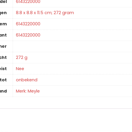
del
‎6143220000
gen
‎8.8 x 8.8 x 11.5 cm; 272 gram
tem
‎6143220000
ant
‎6143220000
mer
cht
‎272 g
ist
‎Nee
tot
‎onbekend
and
Merk: Meyle