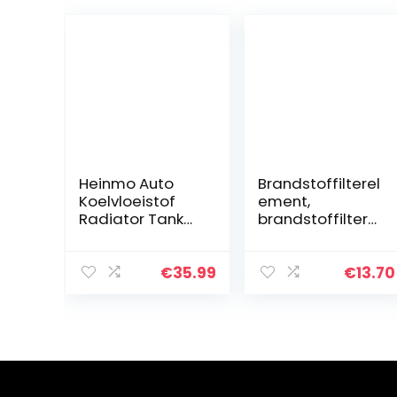
Heinmo Auto
Brandstoffilterel
Koelvloeistof
ement,
Radiator Tank
brandstoffilter
Koelvloeistof
met
Reservoir Tank
veerafdichtingsr
Overloop
ingpakking
€
35.99
€
13.70
Expansie Tank
Vervanging
Met Afvoerplug
aluminiumlegeri
1L Aluminium…
ng universeel