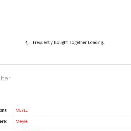
Frequently Bought Together Loading...
lter
ant
‎MEYLE
erk
‎Meyle