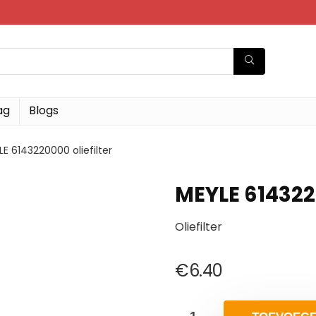
ag
Blogs
E 6143220000 oliefilter
MEYLE 6143220
Oliefilter
€
6.40