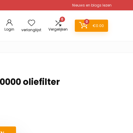
Nieuws en blogs lezen
0
0
€
0.00
Login
Vergelijken
verlanglijst
000 oliefilter