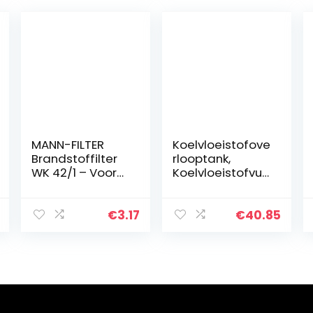
MANN-FILTER
Koelvloeistofove
Brandstoffilter
rlooptank,
WK 42/1 – Voor
Koelvloeistofvult
personenauto’s
rechterset
2465000049
Motorkoelvloeist
€
3.17
€
40.85
ofexpansiekop
Vervanging
Opvangtank…