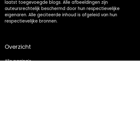
laatst toegevoegde blogs. Alle afbeeldingen zijn
auteursrechtelijk beschermd door hun respectievelijke
eigenaren. Alle geciteerde inhoud is afgeleid van hun
respectievelijke bronnen.
Overzicht
Alle pagina’s
Snelle links
Home
Alles winkelen
Blogs
Onze webshops