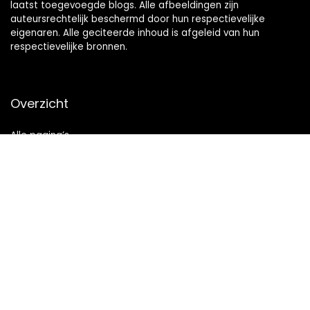
laatst toegevoegde blogs. Alle afbeeldingen zijn
auteursrechtelijk beschermd door hun respectievelijke
eigenaren. Alle geciteerde inhoud is afgeleid van hun
respectievelijke bronnen.
Overzicht
Alle pagina’s
Snelle links
Home
Alles winkelen
Blogs
Onze webshops