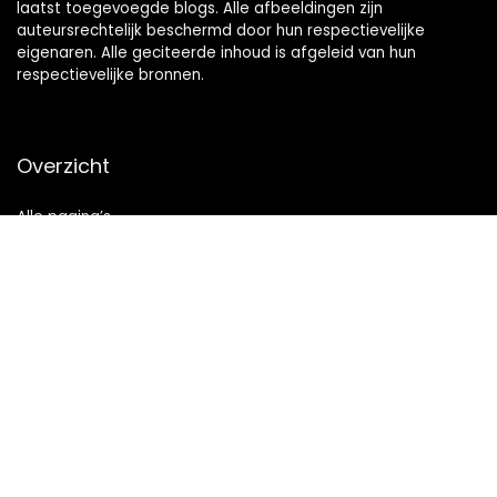
laatst toegevoegde blogs. Alle afbeeldingen zijn
auteursrechtelijk beschermd door hun respectievelijke
eigenaren. Alle geciteerde inhoud is afgeleid van hun
respectievelijke bronnen.
Overzicht
Alle pagina’s
Snelle links
Home
Alles winkelen
Blogs
Onze webshops