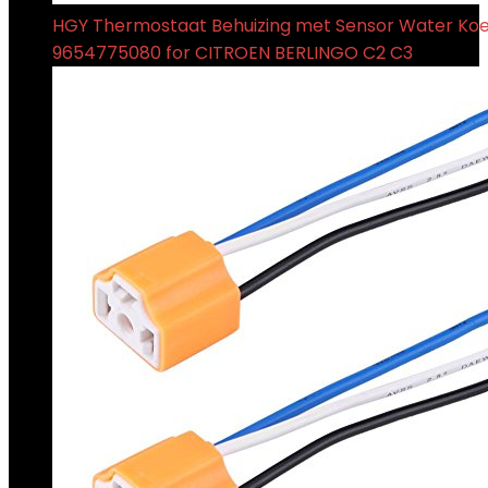
HGY Thermostaat Behuizing met Sensor Water Koel
9654775080 for CITROEN BERLINGO C2 C3
€
33.49