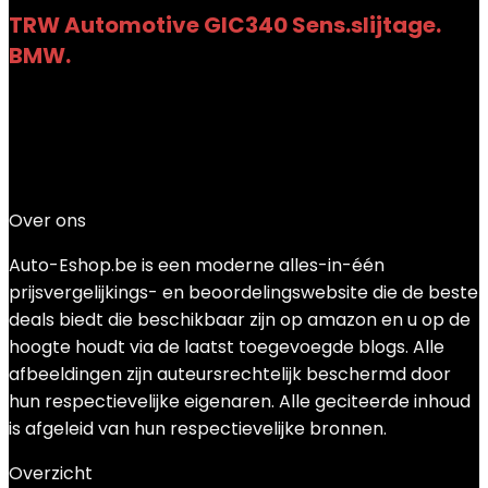
TRW Automotive GIC340 Sens.slijtage.
BMW.
Toegevoegd aan verlanglijstje
Verwijderd uit
verlanglijstje
0
Toevoegen aan vergelijken
€
13.84
Over ons
Auto-Eshop.be is een moderne alles-in-één
prijsvergelijkings- en beoordelingswebsite die de beste
deals biedt die beschikbaar zijn op amazon en u op de
hoogte houdt via de laatst toegevoegde blogs. Alle
afbeeldingen zijn auteursrechtelijk beschermd door
hun respectievelijke eigenaren. Alle geciteerde inhoud
is afgeleid van hun respectievelijke bronnen.
Overzicht