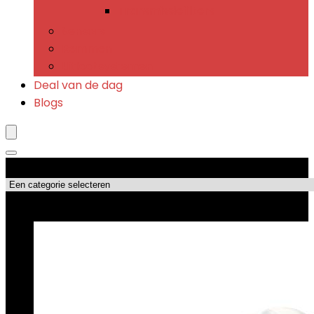
Transmissiefilters
Sensors
Remmen
Uitlaatsystemen
Deal van de dag
Blogs
Productcategorieën
Topdeals!!