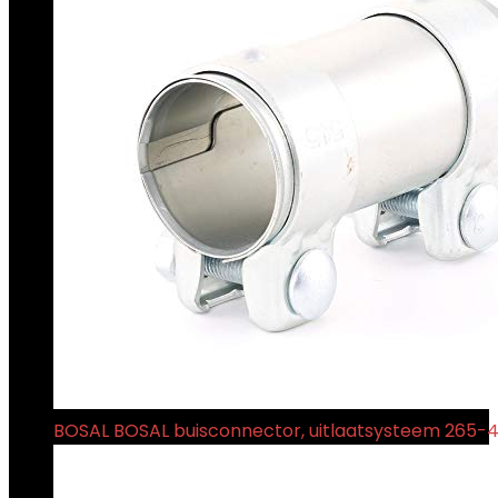
BOSAL BOSAL buisconnector, uitlaatsysteem 265-