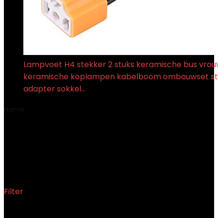
Lampvoet H4 stekker 2 stuks keramische bus vrouw
keramische koplampen kabelboom ombouwset st
adapter sokkel…
€
6.30
Home
Product Productafmetingen
‎27.99 x 18.25 x 8.22
cm; 30 gram
‎27.99 x 18.25 x 8.22 cm; 30
gram
Filter
Toont alle 2 resultaten