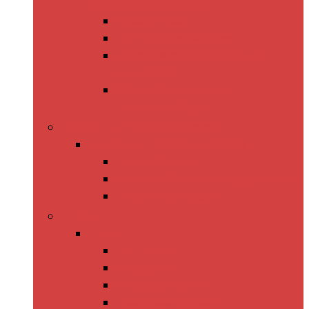
waarschuwingslampen
Gloeilampen
LED- and neonlampen
Ombouwsets koplamp and
achterlicht
Waarschuwings- en
noodverlichting
Motor and motoronderdelen
Motor and motoronderdelen
Motorblokken
Koel- and verwarmingssystemen
Motoronderdelen
Filters
Filters
Luchtfilters
Oliefilters
Brandstoffilters
Koelvloeistoffilters