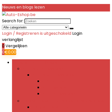
Nieuws en blogs lezen
Search for:
Login / Registreren is uitgeschakeld
Login
verlanglijst
0
Vergelijken
0
€
0.00
Bladeren door rubrieken
Accu’s & accessoires
Accu’s & accessoires
Autoaccu’s
Accutesters
Accuaccessoires
Lampen, gloei- and waarschuwingslampen
Lampen, gloei- and