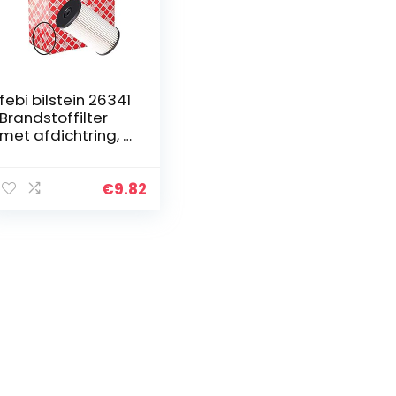
febi bilstein 26341
Brandstoffilter
met afdichtring, 1
stuk
€
9.82