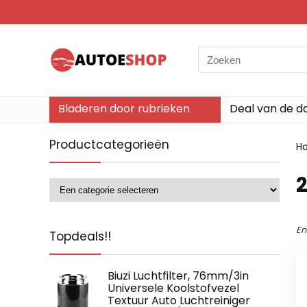
Search
for:
Bladeren door rubrieken
Deal van de d
Productcategorieën
H
‎
En
Topdeals!!
Biuzi Luchtfilter, 76mm/3in
Universele Koolstofvezel
Textuur Auto Luchtreiniger