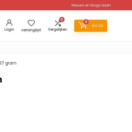
Nieuws en blogs lezen
0
0
€
0.00
Login
Vergelijken
verlanglijst
 137 gram
m