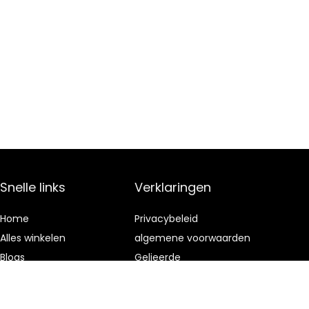
Snelle links
Verklaringen
Home
Privacybeleid
Alles winkelen
algemene voorwaarden
Blogs
Gelieerde
openbaarmaking
Onze webshops
Adverteren