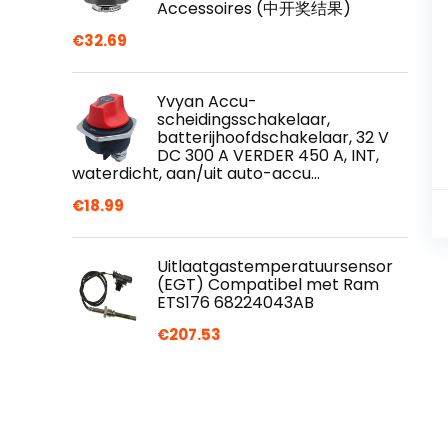
Accessoires (中开奖结果)
€
32.69
Yvyan Accu-
scheidingsschakelaar,
batterijhoofdschakelaar, 32 V
DC 300 A VERDER 450 A, INT,
waterdicht, aan/uit auto-accu…
€
18.99
Uitlaatgastemperatuursensor
(EGT) Compatibel met Ram
ETS176 68224043AB
€
207.53