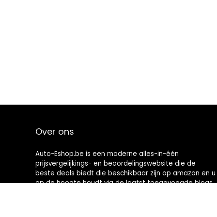
Over ons
Auto-Eshop.be is een moderne alles-in-één
prijsvergelijkings- en beoordelingswebsite die de
beste deals biedt die beschikbaar zijn op amazon en u
op de hoogte houdt via de laatst toegevoegde blogs.
Alle afbeeldingen zijn auteursrechtelijk beschermd
door hun respectievelijke eigenaren. Alle geciteerde
inhoud is afgeleid van hun respectievelijke bronnen.