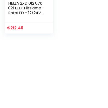
HELLA 2XD 012 878-
021 LED-Flitslamp –
RotaLED – 12/24V –
Geel –
Opbouw/Magneet
bevestiging –
€
212.46
Kabel: 600mm –
Stekker: DIN…