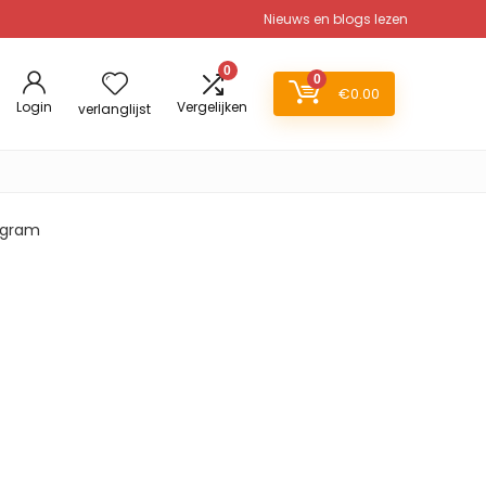
Nieuws en blogs lezen
0
0
€
0.00
Login
Vergelijken
verlanglijst
8 gram