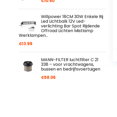
€
10.90
Willpower 18CM 30W Enkele Rij
Led Lichtbalk 12V Led-
verlichting Bar Spot Rijdende
Offroad Lichten Mistlamp
Werklampen…
€
13.99
MANN-FILTER luchtfilter C 21
338 – voor vrachtwagens,
bussen en bedrijfsvoertuigen
€
58.06