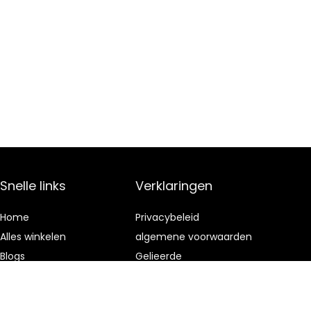
Snelle links
Verklaringen
Home
Privacybeleid
Alles winkelen
algemene voorwaarden
Blogs
Gelieerde
openbaarmaking
Onze webshops
Adverteren