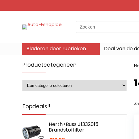
Search
for:
Bladeren door rubrieken
Deal van de d
Productcategorieën
H
‎
En
Topdeals!!
Herth+Buss J1332015
Brandstoffilter