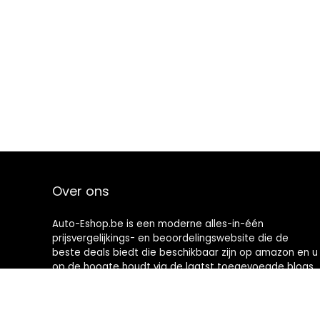
Over ons
Auto-Eshop.be is een moderne alles-in-één
prijsvergelijkings- en beoordelingswebsite die de
beste deals biedt die beschikbaar zijn op amazon en u
op de hoogte houdt via de laatst toegevoegde blogs.
Alle afbeeldingen zijn auteursrechtelijk beschermd
door hun respectievelijke eigenaren. Alle geciteerde
inhoud is afgeleid van hun respectievelijke bronnen.