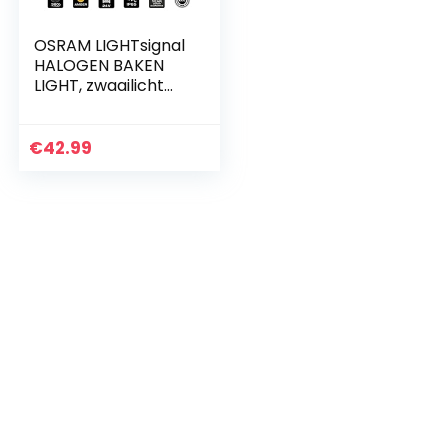
OSRAM LIGHTsignal
HALOGEN BAKEN
LIGHT, zwaailicht
360°, geel
zwaailicht,
straatlegaal
€
42.99
waarschuwingslicht
voor…