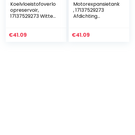
Koelvloeistofoverlo
Motorexpansietank
opreservoir,
, 17137529273
17137529273 Witte
Afdichting
anti-slijtage auto-
Koelvloeistof
expansietank voor
Overloop Reservoir
auto
Wit Anti-slijtage
€
41.09
€
41.09
Groot voor Auto