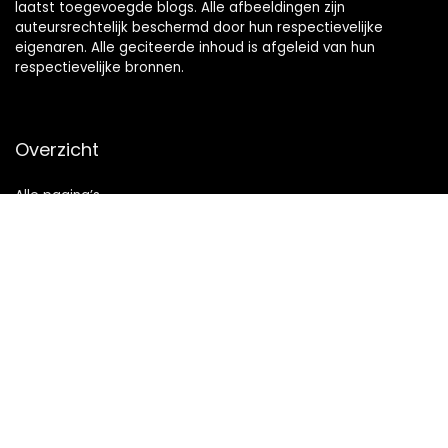
laatst toegevoegde blogs. Alle afbeeldingen zijn
auteursrechtelijk beschermd door hun respectievelijke
eigenaren. Alle geciteerde inhoud is afgeleid van hun
respectievelijke bronnen.
Overzicht
Alle pagina’s
Snelle links
Home
Alles winkelen
Blogs
Onze webshops