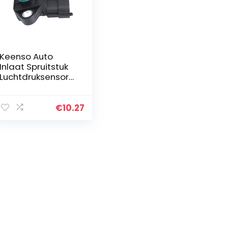
Keenso Auto
Inlaat Spruitstuk
Luchtdruksensor
MAP Sensor voor
Hyun-dai Ki-a
39300-2B000
€
10.27
393002B100