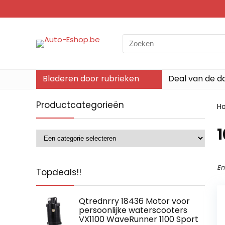
Search
for:
Bladeren door rubrieken
Deal van de d
Productcategorieën
H
‎
En
Topdeals!!
Qtrednrry 18436 Motor voor
persoonlijke waterscooters
VX1100 WaveRunner 1100 Sport