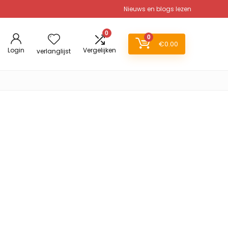
Nieuws en blogs lezen
0
0
€
0.00
Login
Vergelijken
verlanglijst