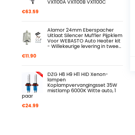
VX1100A VX1100B VX1100C
€
63.59
Alamor 24mm Eberspacher
Uitlaat Silencer Muffler Pijpklem
Voor WEBASTO Auto Heater kit
- Willekeurige levering in twee…
€
11.90
DZG H8 H9 H11 HID Xenon-
lampen
Koplampvervangingsset 35W
mistlamp 6000K Witte auto, 1
paar
€
24.99