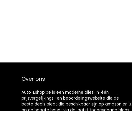
Over ons
Auto-Eshop.be is een moderne alles-in-één
prijsvergelijkings- en beoordelingswebsite die de
beste deals biedt die beschikbaar zijn op amazon en u
op de hoogte houdt via de laatst toegevoegde blogs.
Alle afbeeldingen zijn auteursrechtelijk beschermd
door hun respectievelijke eigenaren. Alle geciteerde
inhoud is afgeleid van hun respectievelijke bronnen.