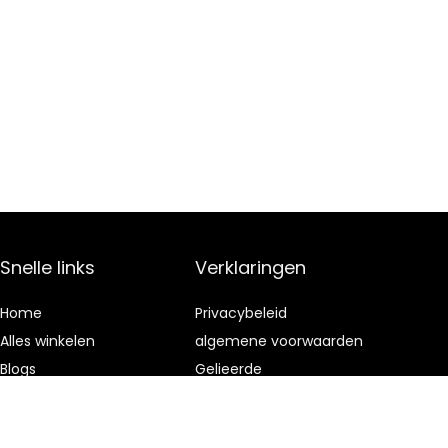
Snelle links
Verklaringen
Home
Privacybeleid
Alles winkelen
algemene voorwaarden
Blogs
Gelieerde
openbaarmaking
Onze webshops
Adverteren