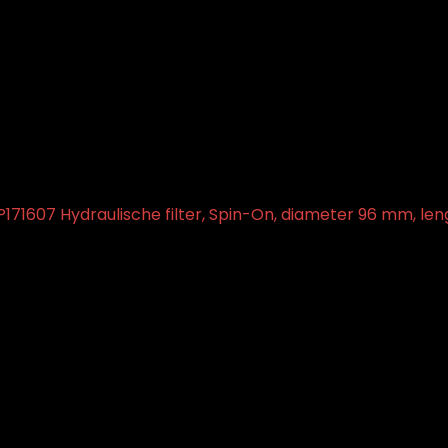
171607 Hydraulische filter, Spin-On, diameter 96 mm, le
M-onderdeelnummer
‎OE numbers for reference: 34351164372.
s for reference: 34351164372.