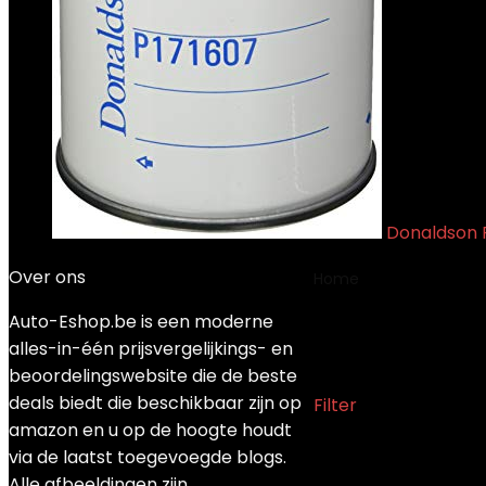
Donaldson P
Over ons
Home
Product OE
Auto-Eshop.be is een moderne
‎OE number
alles-in-één prijsvergelijkings- en
beoordelingswebsite die de beste
deals biedt die beschikbaar zijn op
Filter
amazon en u op de hoogte houdt
Enig resultaat
via de laatst toegevoegde blogs.
Alle afbeeldingen zijn