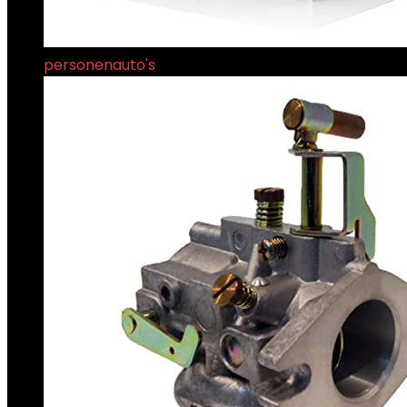
personenauto's
€
19.98