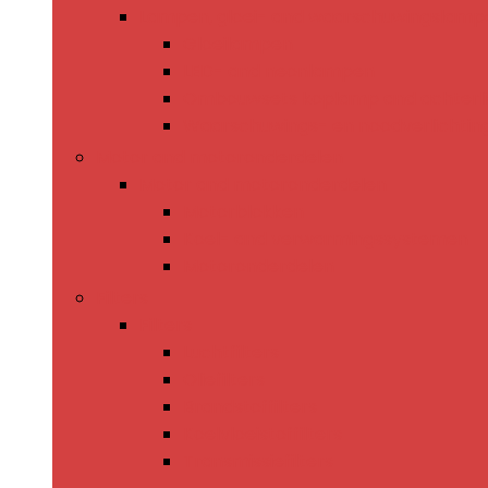
Lampen, gloei- and waarschuwingslamp
Gloeilampen
LED- and neonlampen
Ombouwsets koplamp and achterli
Waarschuwings- en noodverlichtin
Motor and motoronderdelen
Motor and motoronderdelen
Motorblokken
Koel- and verwarmingssystemen
Motoronderdelen
Filters
Filters
Luchtfilters
Oliefilters
Brandstoffilters
Koelvloeistoffilters
Transmissiefilters