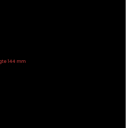
ngte 144 mm
€
35.00