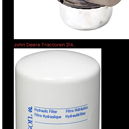
John Deere Tractoren 214…
€
19.19