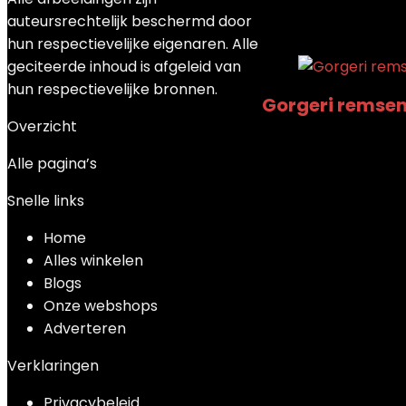
Toegevoegd aan verl
auteursrechtelijk beschermd door
Toevoegen aan verg
hun respectievelijke eigenaren. Alle
geciteerde inhoud is afgeleid van
hun respectievelijke bronnen.
Gorgeri remsens
Overzicht
Toegevoegd aan verl
Alle pagina’s
Toevoegen aan verg
€
7.60
Snelle links
Home
Alles winkelen
Blogs
Onze webshops
Adverteren
Verklaringen
Privacybeleid