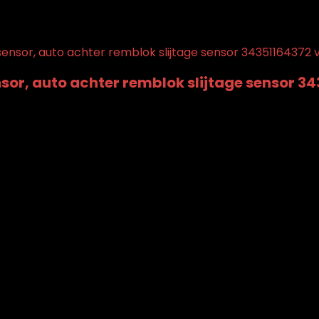
anglijstje
Verwijderd uit verlanglijstje
0
elijken
or, auto achter remblok slijtage sensor 34
anglijstje
Verwijderd uit verlanglijstje
0
elijken