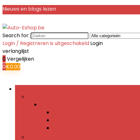
Nieuws en blogs lezen
Search for:
Login / Registreren is uitgeschakeld
Login
verlanglijst
0
Vergelijken
0
€
0.00
Bladeren door rubrieken
Accu’s & accessoires
Accu’s & accessoires
Autoaccu’s
Accutesters
Accuaccessoires
Lampen, gloei- and waarschuwingslampen