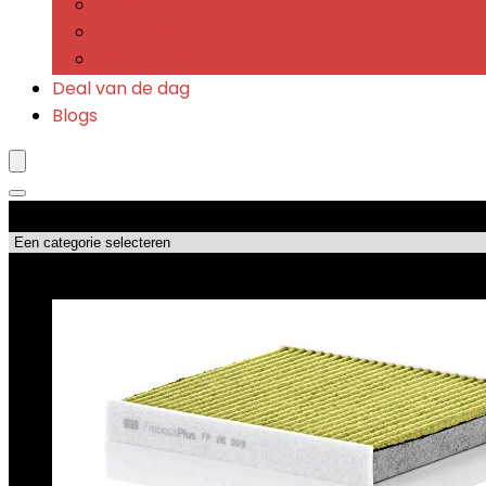
Sensors
Remmen
Uitlaatsystemen
Deal van de dag
Blogs
Productcategorieën
Topdeals!!