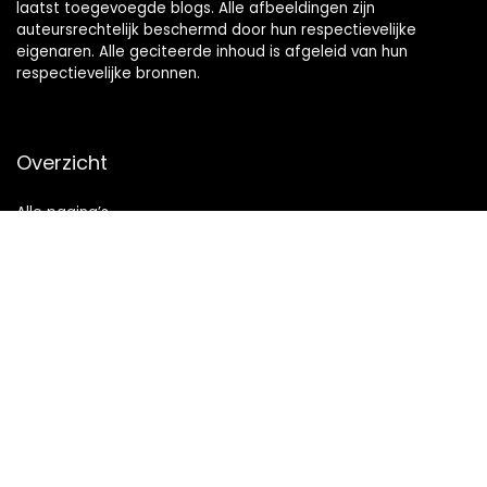
laatst toegevoegde blogs. Alle afbeeldingen zijn
auteursrechtelijk beschermd door hun respectievelijke
eigenaren. Alle geciteerde inhoud is afgeleid van hun
respectievelijke bronnen.
Overzicht
Alle pagina’s
Snelle links
Home
Alles winkelen
Blogs
Onze webshops