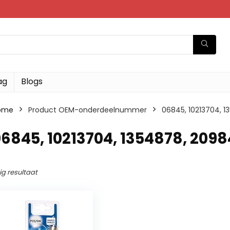
ag
Blogs
ome
Product OEM-onderdeelnummer
‎06845, 10213704, 
06845, 10213704, 1354878, 2098
ig resultaat