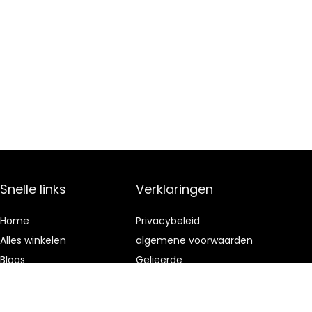
Snelle links
Verklaringen
Home
Privacybeleid
Alles winkelen
algemene voorwaarden
Blogs
Gelieerde
openbaarmaking
Onze webshops
Adverteren