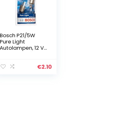
Bosch P21/5W
Pure Light
Autolampen, 12 V,
21/5 W, BAY15d, 2
stuks
€
2.10