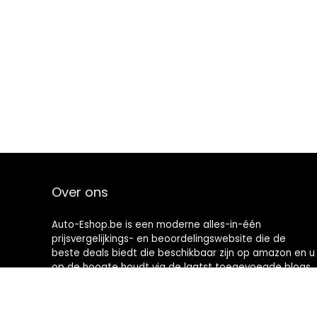
Over ons
Auto-Eshop.be is een moderne alles-in-één
prijsvergelijkings- en beoordelingswebsite die de
beste deals biedt die beschikbaar zijn op amazon en u
op de hoogte houdt via de laatst toegevoegde blogs.
Alle afbeeldingen zijn auteursrechtelijk beschermd
door hun respectievelijke eigenaren. Alle geciteerde
inhoud is afgeleid van hun respectievelijke bronnen.