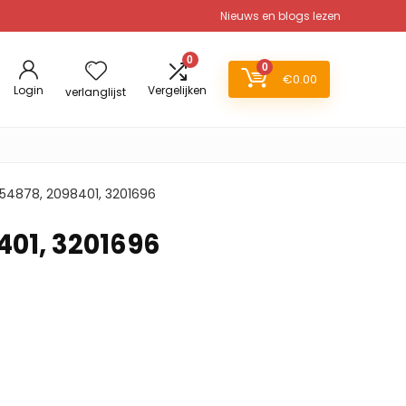
Nieuws en blogs lezen
0
0
€
0.00
Login
Vergelijken
verlanglijst
1354878, 2098401, 3201696
401, 3201696