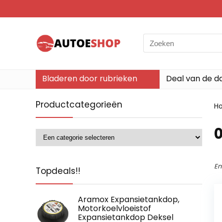
Search
for:
Bladeren door rubrieken
Deal van de d
Productcategorieën
H
‎
En
Topdeals!!
Aramox Expansietankdop,
Motorkoelvloeistof
Expansietankdop Deksel