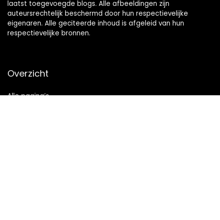
laatst toegevoegde blogs. Alle afbeeldingen zijn
auteursrechtelijk beschermd door hun respectievelijke
eigenaren. Alle geciteerde inhoud is afgeleid van hun
respectievelijke bronnen.
Overzicht
Alle pagina’s
Snelle links
Home
Alles winkelen
Blogs
Onze webshops