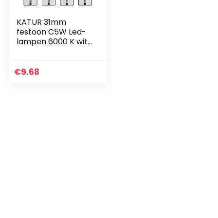
KATUR 31mm
festoon C5W Led-
lampen 6000 K wit
licht super heldere
chipsets canbus
foutloos voor 3175
€
9.68
DE3175 DE3021
3022…