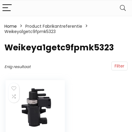
Home
Product Fabrikantreferentie
Weikeya1getc9fpmk5323
‎Weikeya1getc9fpmk5323
Filter
Enig resultaat