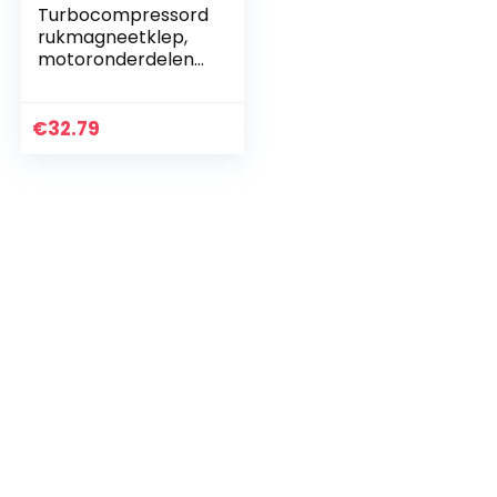
Turbocompressord
rukmagneetklep,
motoronderdelen
Hoog rendement
Nauwkeurige
BC3Z9E882A
€
32.79
Volledige
brandstofverbrand
ing…