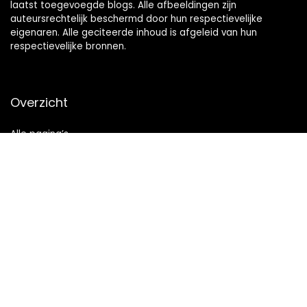
laatst toegevoegde blogs. Alle afbeeldingen zijn
auteursrechtelijk beschermd door hun respectievelijke
eigenaren. Alle geciteerde inhoud is afgeleid van hun
respectievelijke bronnen.
Overzicht
Alle pagina’s
Snelle links
Home
Alles winkelen
Blogs
Onze webshops