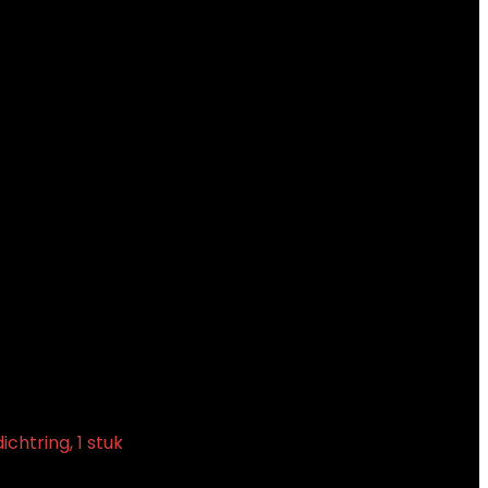
chtring, 1 stuk
€
2.32