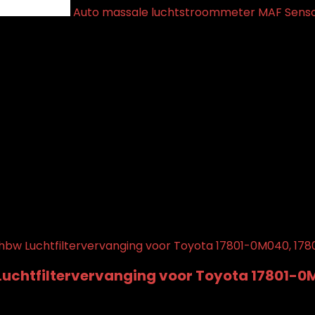
Auto massale luchtstroommeter MAF Sensor 
Product Fabrikantreferentie
‎VHBW4065705004711
BW4065705004711
ultaat
gd aan verlanglijstje
Verwijderd uit verlanglijstje
0
n aan vergelijken
uchtfiltervervanging voor Toyota 17801-0M
gd aan verlanglijstje
Verwijderd uit verlanglijstje
0