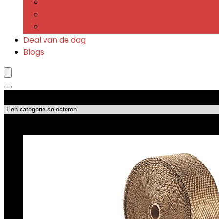
Sensors
Remmen
Uitlaatsystemen
Deal van de dag
Blogs
Productcategorieën
Topdeals!!