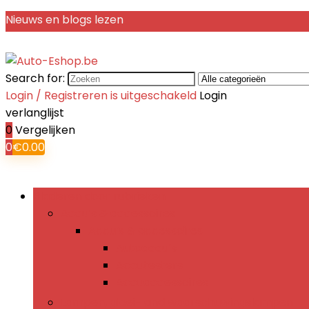
Nieuws en blogs lezen
Search for:
Login / Registreren is uitgeschakeld
Login
verlanglijst
0
Vergelijken
0
€
0.00
Bladeren door rubrieken
Accu’s & accessoires
Accu’s & accessoires
Autoaccu’s
Accutesters
Accuaccessoires
Lampen, gloei- and waarschuwingslampen