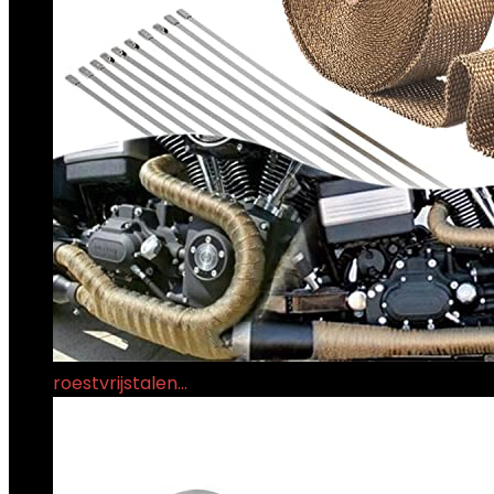
roestvrijstalen…
€
22.99