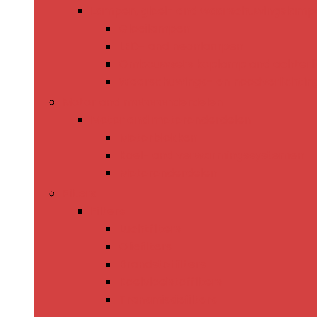
Lampen, gloei- and waarschuwingslamp
Gloeilampen
LED- and neonlampen
Ombouwsets koplamp and achterli
Waarschuwings- en noodverlichtin
Motor and motoronderdelen
Motor and motoronderdelen
Motorblokken
Koel- and verwarmingssystemen
Motoronderdelen
Filters
Filters
Luchtfilters
Oliefilters
Brandstoffilters
Koelvloeistoffilters
Transmissiefilters