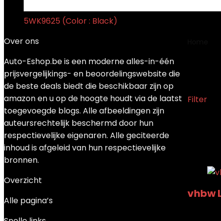
5WK9625 (Color : Black)
€
48.70
Over ons
Home
Auto-Eshop.be is een moderne alles-in-één
‎VH
prijsvergelijkings- en beoordelingswebsite die
de beste deals biedt die beschikbaar zijn op
amazon en u op de hoogte houdt via de laatst
Filter
toegevoegde blogs. Alle afbeeldingen zijn
Enig res
auteursrechtelijk beschermd door hun
respectievelijke eigenaren. Alle geciteerde
Toegevoe
inhoud is afgeleid van hun respectievelijke
Toevoege
bronnen.
Overzicht
vhbw L
Alle pagina’s
Toegevoe
Snelle links