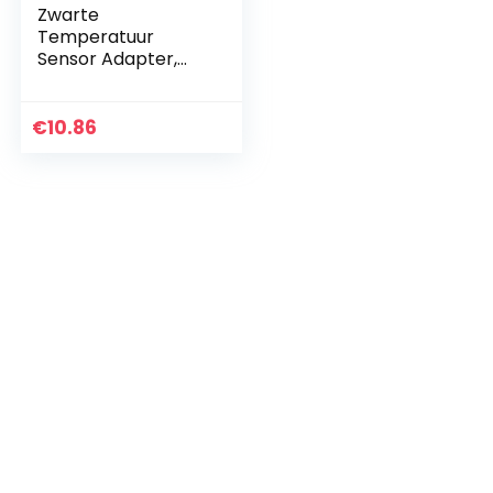
Zwarte
Temperatuur
Sensor Adapter,
Tbest Aluminium
Motorfiets Water
Temp
€
10.86
Temperatuur
Gezamenlijke Pijp
Slang Sensor…