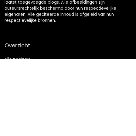
laatst toegevoegde blogs. Alle afbeeldingen zijn
auteursrechtelijk beschermd door hun respectievelijke
eigenaren. Alle geciteerde inhoud is afgeleid van hun
respectievelijke bronnen.
Overzicht
Alle pagina’s
Snelle links
Home
Alles winkelen
Blogs
Onze webshops